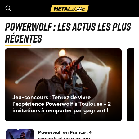
Menu
Powerwolf : Les actus les plus
récentes
Jeu-concours : Tentez de vivre
U
l’expérience Powerwolf à Toulouse – 2
P
invitations à remporter par gagnant !
D
Powerwolf en France : 4
concerts et un passage