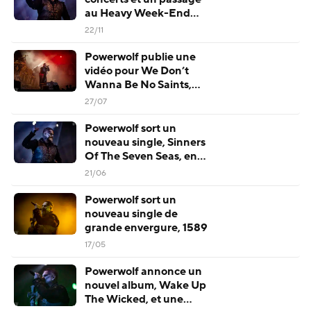
au Heavy Week-End
annoncés !
22/11
Powerwolf publie une
vidéo pour We Don’t
Wanna Be No Saints,
extrait de son nouvel
27/07
album
Powerwolf sort un
nouveau single, Sinners
Of The Seven Seas, en
prévision de son prochain
21/06
album
Powerwolf sort un
nouveau single de
grande envergure, 1589
17/05
Powerwolf annonce un
nouvel album, Wake Up
The Wicked, et une