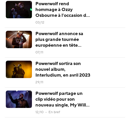
Powerwolf rend
hommage à Ozzy
Osbourne à l’occasion de
son 75e anniversaire en
03/12
reprenant le légendaire
tube Bark At The Moon
Powerwolf annonce sa
plus grande tournée
européenne en tête
d’affiche pour 2024 (avec
07/11
des concerts en France,
en Belgique et en Suisse)
Powerwolf sortira son
nouvel album,
Interludium, en avril 2023
29/11
Powerwolf partage un
clip vidéo pour son
nouveau single, My Will
Be Done
12/10 • En bref