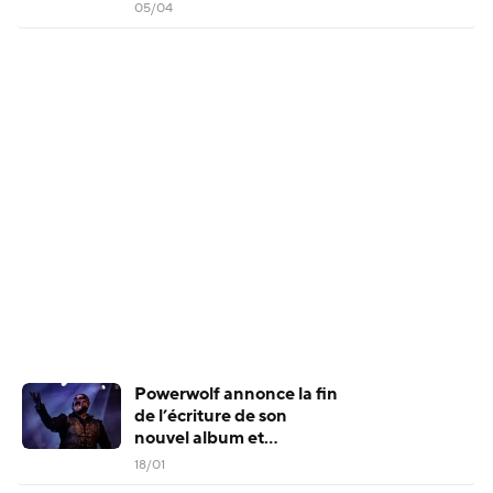
tournée étendue
05/04
Powerwolf annonce la fin
de l’écriture de son
nouvel album et
s’apprête à entrer en
18/01
studio