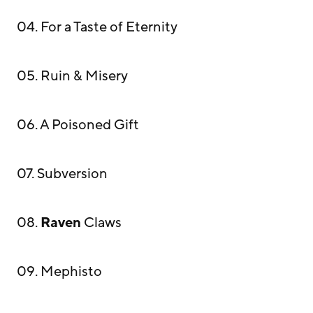
04. For a Taste of Eternity
05. Ruin & Misery
06. A Poisoned Gift
07. Subversion
08.
Raven
Claws
09. Mephisto