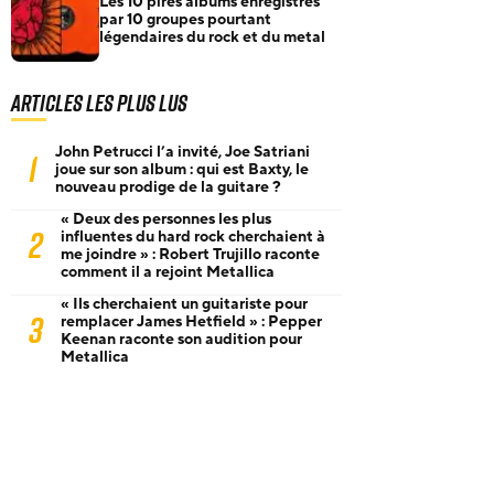
Les 10 pires albums enregistrés
par 10 groupes pourtant
légendaires du rock et du metal
Articles les plus lus
John Petrucci l’a invité, Joe Satriani
1
joue sur son album : qui est Baxty, le
nouveau prodige de la guitare ?
« Deux des personnes les plus
2
influentes du hard rock cherchaient à
me joindre » : Robert Trujillo raconte
comment il a rejoint Metallica
« Ils cherchaient un guitariste pour
3
remplacer James Hetfield » : Pepper
Keenan raconte son audition pour
Metallica