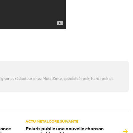
gner et rédacteur chez MetalZone, spécialisé rock, hard rock et
ACTU METALCORE SUIVANTE
nonce
Polaris publie une nouvelle chanson