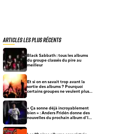
Articles les plus récents
Black Sabbath : tous les albums
du groupe classés du pire au
meilleur
Et si on en savait trop avant la
sortie des albums ? Pourquoi
certains groupes ne veulent plus
rien annoncer
« Ça sonne déjà incroyablement
bien » : Anders Fridén donne des
nouvelles du prochain album d’In
Flames