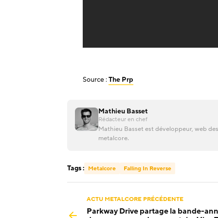
Source :
The Prp
Mathieu Basset
Rédacteur en chef
Mathieu Basset est développeur, web desi
metalcore.
Tags :
Metalcore
Falling In Reverse
ACTU METALCORE PRÉCÉDENTE
Parkway Drive partage la bande-an