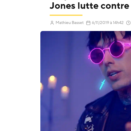
Jones lutte contre
(Mis à jour 
Mathieu Basset
6/11/2019
à 14h42