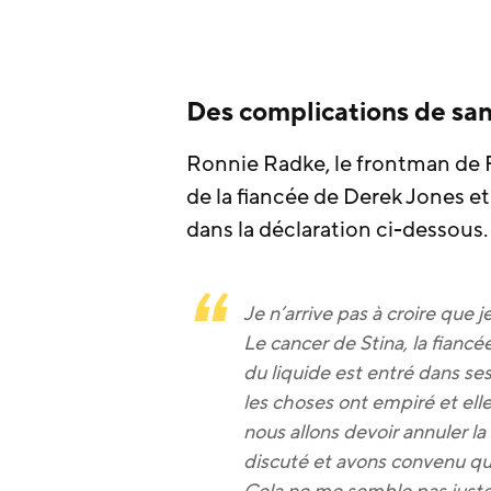
Des complications de sa
Ronnie Radke, le frontman de Fa
de la fiancée de Derek Jones et
dans la déclaration ci-dessous.
Je n’arrive pas à croire que j
Le cancer de Stina, la fianc
du liquide est entré dans se
les choses ont empiré et ell
nous allons devoir annuler l
discuté et avons convenu que
Cela ne me semble pas juste