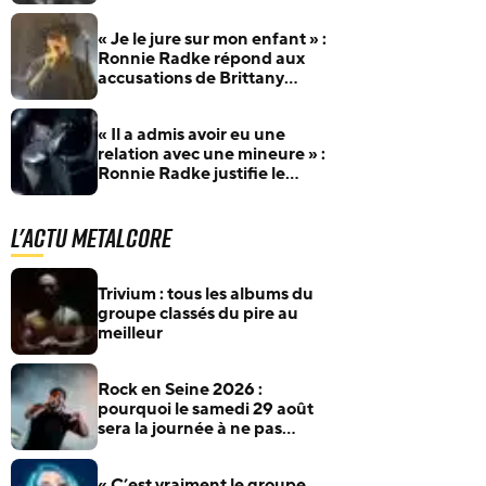
catfishing avec Brittany
Furlan
« Je le jure sur mon enfant » :
Ronnie Radke répond aux
accusations de Brittany
Furlan et à l’insulte de Tommy
Lee
« Il a admis avoir eu une
relation avec une mineure » :
Ronnie Radke justifie le
renvoi de Max Georgiev – Le
guitariste nie les faits
L'actu Metalcore
Trivium : tous les albums du
groupe classés du pire au
meilleur
Rock en Seine 2026 :
pourquoi le samedi 29 août
sera la journée à ne pas
manquer pour les fans de
rock et de metal
« C’est vraiment le groupe