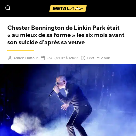
Menu
Chester Bennington de Linkin Park était
« au mieux de sa forme » les six mois avant
son suicide d’après sa veuve
(Mis à jour le
)
Adrien Duffour
26/12/2019
à 12h23
Lecture 2 min.