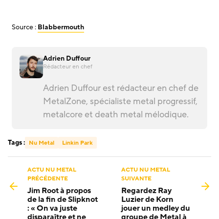
Source :
Blabbermouth
Adrien Duffour
Rédacteur en chef
Adrien Duffour est rédacteur en chef de
MetalZone, spécialiste metal progressif,
metalcore et death metal mélodique.
Tags :
Nu Metal
Linkin Park
ACTU NU METAL
ACTU NU METAL
PRÉCÉDENTE
SUIVANTE
Jim Root à propos
Regardez Ray
de la fin de Slipknot
Luzier de Korn
: « On va juste
jouer un medley du
disparaître et ne
groupe de Metal à