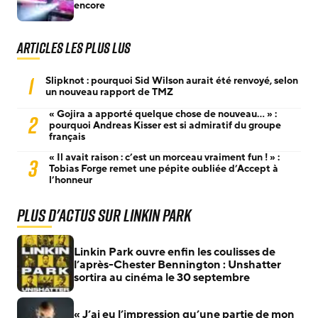
encore
Articles les plus lus
1
Slipknot : pourquoi Sid Wilson aurait été renvoyé, selon
un nouveau rapport de TMZ
« Gojira a apporté quelque chose de nouveau… » :
2
pourquoi Andreas Kisser est si admiratif du groupe
français
« Il avait raison : c’est un morceau vraiment fun ! » :
3
Tobias Forge remet une pépite oubliée d’Accept à
l’honneur
Plus d'actus sur Linkin Park
Linkin Park ouvre enfin les coulisses de
l’après-Chester Bennington : Unshatter
sortira au cinéma le 30 septembre
« J’ai eu l’impression qu’une partie de mon