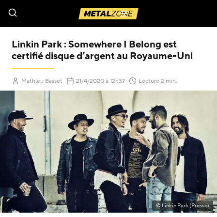
Menu
Linkin Park : Somewhere I Belong est
certifié disque d’argent au Royaume-Uni
(Mis à jour le
)
Mathieu Basset
21/4/2020
à 12h37
Lecture 2 min.
© Linkin Park (Presse)