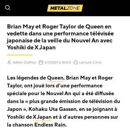
Menu
Brian May et Roger Taylor de Queen en
vedette dans une performance télévisée
japonaise de la veille du Nouvel An avec
Yoshiki de X Japan
(Mis à jour le
)
Adrien Duffour
3/1/2021
à 16h20
Lecture 2 min.
Les légendes de
Queen
, Brian May et Roger
Taylor, ont joué lors d’une performance
spéciale pour le Nouvel An qui a été diffusée
dans la « plus grande émission de télévision du
Japon », Kohaku Uta Gassen, en se joignant à
Yoshiki de
X Japan
et à d’autres personnes sur
la chanson Endless Rain.