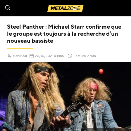
Menu
Steel Panther : Michael Starr confirme que
le groupe est toujours à la recherche d’un
nouveau bassiste
(Mis à jour le
)
HaniBaal
26/10/2021
à 14h51
Lecture 2 min.