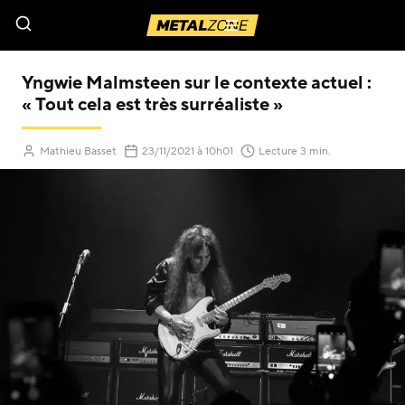
Menu
Yngwie Malmsteen sur le contexte actuel :
« Tout cela est très surréaliste »
(Mis à jour le
)
Mathieu Basset
23/11/2021
à 10h01
Lecture 3 min.