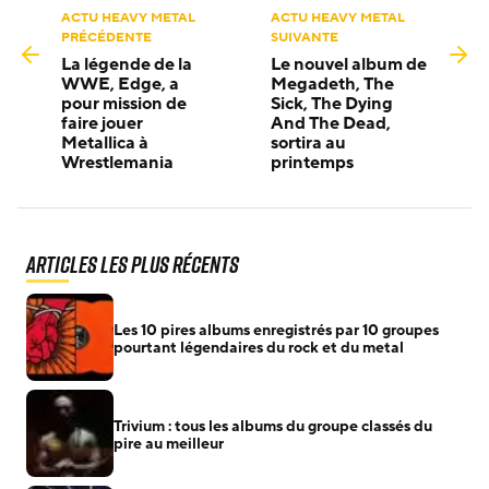
ACTU HEAVY METAL
ACTU HEAVY METAL
PRÉCÉDENTE
SUIVANTE
La légende de la
Le nouvel album de
WWE, Edge, a
Megadeth, The
pour mission de
Sick, The Dying
faire jouer
And The Dead,
Metallica à
sortira au
Wrestlemania
printemps
Articles les plus récents
Les 10 pires albums enregistrés par 10 groupes
pourtant légendaires du rock et du metal
Trivium : tous les albums du groupe classés du
pire au meilleur