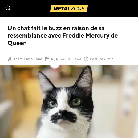
Menu
Un chat fait le buzz en raison de sa
ressemblance avec Freddie Mercury de
Queen
(Mis à jour le
)
Team MetalZone
12/1/2022
à 15h03
Lecture 2 min.