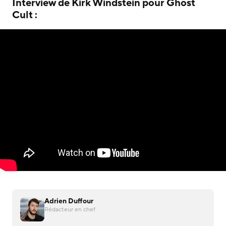
Interview de Kirk Windstein pour Ghost
Cult :
Adrien Duffour
Rédacteur en chef