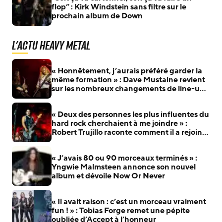
flop” : Kirk Windstein sans filtre sur le
prochain album de Down
L'actu Heavy Metal
« Honnêtement, j’aurais préféré garder la
même formation » : Dave Mustaine revient
sur les nombreux changements de line-up
de Megadeth
« Deux des personnes les plus influentes du
hard rock cherchaient à me joindre » :
Robert Trujillo raconte comment il a rejoint
Metallica
« J’avais 80 ou 90 morceaux terminés » :
Yngwie Malmsteen annonce son nouvel
album et dévoile Now Or Never
« Il avait raison : c’est un morceau vraiment
fun ! » : Tobias Forge remet une pépite
oubliée d’Accept à l’honneur