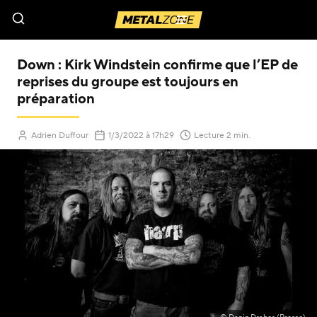
Menu
Down : Kirk Windstein confirme que l’EP de
reprises du groupe est toujours en
préparation
(Mis à jour le
)
Adrien Duffour
1/3/2022
à 17h29
Lecture 2 min.