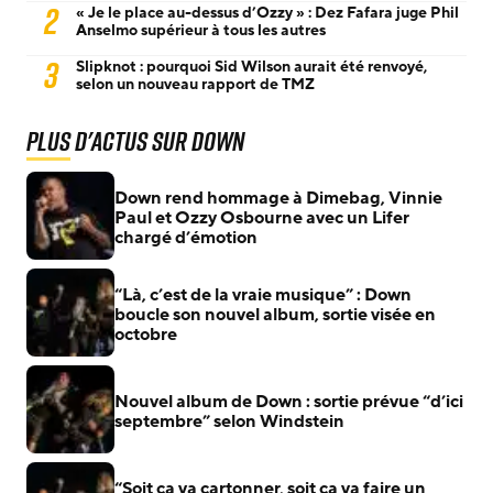
2
« Je le place au-dessus d’Ozzy » : Dez Fafara juge Phil
Anselmo supérieur à tous les autres
3
Slipknot : pourquoi Sid Wilson aurait été renvoyé,
selon un nouveau rapport de TMZ
Plus d'actus sur Down
Down rend hommage à Dimebag, Vinnie
Paul et Ozzy Osbourne avec un Lifer
chargé d’émotion
“Là, c’est de la vraie musique” : Down
boucle son nouvel album, sortie visée en
octobre
Nouvel album de Down : sortie prévue “d’ici
septembre” selon Windstein
“Soit ça va cartonner, soit ça va faire un