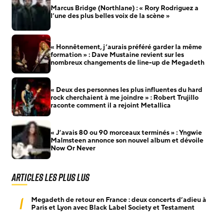
Marcus Bridge (Northlane) : « Rory Rodriguez a
l’une des plus belles voix de la scène »
« Honnêtement, j’aurais préféré garder la même
formation » : Dave Mustaine revient sur les
nombreux changements de line-up de Megadeth
« Deux des personnes les plus influentes du hard
rock cherchaient à me joindre » : Robert Trujillo
raconte comment il a rejoint Metallica
« J’avais 80 ou 90 morceaux terminés » : Yngwie
Malmsteen annonce son nouvel album et dévoile
Now Or Never
Articles les plus lus
1
Megadeth de retour en France : deux concerts d’adieu à
Paris et Lyon avec Black Label Society et Testament