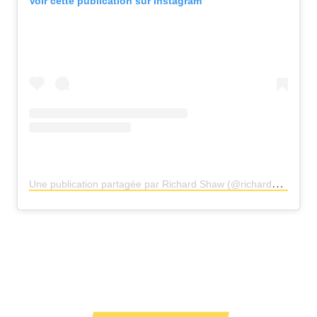
Voir cette publication sur Instagram
U
ne publication partagée par Richard Shaw (@richardshawguitarist)