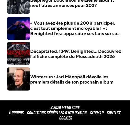
Belphegor boucle son treizième album :
neuf titres annoncés pour 2027
« Vous avez été plus de 200 à participer,
c’est tout simplement incroyable ! » :
Benighted fera apparaître ses fans sur son
prochain album
Decapitated, 1349, Benighted… Découvrez
l’affiche complète du Muscadeath 2026
Wintersun : Jari Mäenpää dévoile les
premiers détails de son prochain album
©2026 METALZONE
À propos
Conditions générales d'utilisation
Sitemap
Contact
Cookies