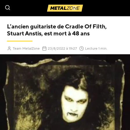
Menu
L’ancien guitariste de Cradle Of Filth,
Stuart Anstis, est mort à 48 ans
(Mis à jour le
)
Team MetalZone
23/8/2022
à 11h27
Lecture 1 min.