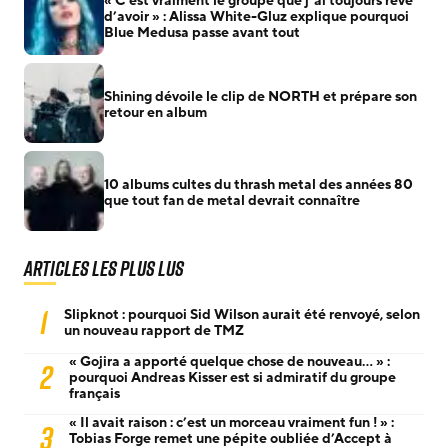
« C’est vraiment le groupe que j’ai toujours rêvé
d’avoir » : Alissa White-Gluz explique pourquoi
Blue Medusa passe avant tout
Shining dévoile le clip de NORTH et prépare son
retour en album
10 albums cultes du thrash metal des années 80
que tout fan de metal devrait connaître
Articles les plus lus
1
Slipknot : pourquoi Sid Wilson aurait été renvoyé, selon
un nouveau rapport de TMZ
« Gojira a apporté quelque chose de nouveau… » :
2
pourquoi Andreas Kisser est si admiratif du groupe
français
« Il avait raison : c’est un morceau vraiment fun ! » :
3
Tobias Forge remet une pépite oubliée d’Accept à