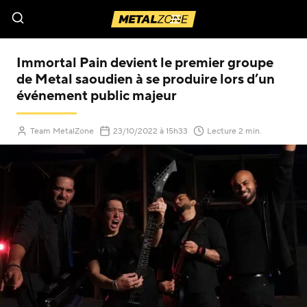
Menu
Immortal Pain devient le premier groupe
de Metal saoudien à se produire lors d’un
événement public majeur
(Mis à jour le
)
Team MetalZone
23/10/2022
à 15h33
Lecture 2 min.