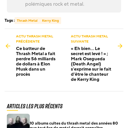
polémiques rock et metal.
Tags :
Thrash Metal
Kerry King
ACTU THRASH METAL
ACTU THRASH METAL
PRÉCÉDENTE
SUIVANTE
Ce batteur de
« Eh bien… Le
Thrash Metal a fait
secret est levé ! » ;
perdre 56 milliards
Mark Osegueda
de dollars à Elon
(Death Angel)
Musk dans un
s’exprime sur le fait
procès
d’être le chanteur
de Kerry King
Articles les plus récents
10 albums cultes du thrash metal des années 80
que tout fan de metal devrait connaître