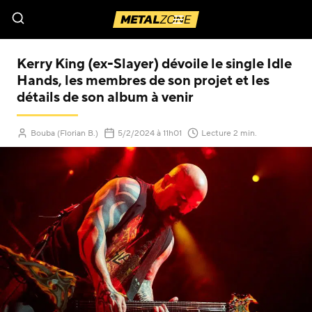
Menu
Kerry King (ex-Slayer) dévoile le single Idle
Hands, les membres de son projet et les
détails de son album à venir
(Mis à jour le
)
Bouba (Florian B.)
5/2/2024
à 11h01
Lecture 2 min.