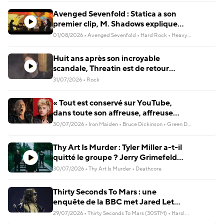
Avenged Sevenfold : Statica a son
premier clip, M. Shadows explique
pourquoi le groupe ne veut plus de
01/08/2026
•
Avenged Sevenfold
•
Hard Rock
•
Heavy Metal
•
Metal 
label
Huit ans après son incroyable
scandale, Threatin est de retour
avec un nouveau single
31/07/2026
•
Rock
« Tout est conservé sur YouTube,
dans toute son affreuse, affreuse
splendeur » : Bruce Dickinson (Iron
30/07/2026
•
Iron Maiden
•
Bruce Dickinson
•
Green Day
•
Hard Roc
Maiden) raconte son duo avec Billie
Joe Armstrong (Green Day)
Thy Art Is Murder : Tyler Miller a-t-il
quitté le groupe ? Jerry Grimefeld
au chant
30/07/2026
•
Thy Art Is Murder
•
Deathcore
Thirty Seconds To Mars : une
enquête de la BBC met Jared Leto
en cause, dix femmes témoignent
29/07/2026
•
Thirty Seconds To Mars (30STM)
•
Hard Rock
•
Rock Alt