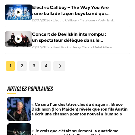
Electric Callboy – The Way You Are
: une ballade façon boys band qui
vire au deathcore
29/07/2026
•
Electric Callboy
•
Metalcore
•
Post-Hardcore
Concert de Devilskin interrompu :
un spectateur défèque dans le
mosh pit, la fosse sombre dans le
28/07/2026
•
Hard Rock
•
Heavy Metal
•
Metal Alternatif
chaos
Navigation
1
2
3
4
des
articles
Articles populaires
« Ce sera l’un des titres clés du disque » : Bruce
Dickinson (Iron Maiden) révèle que son fils Austin
a écrit une chanson pour son nouvel album solo
« Je crois que c'était seulement la quatrième