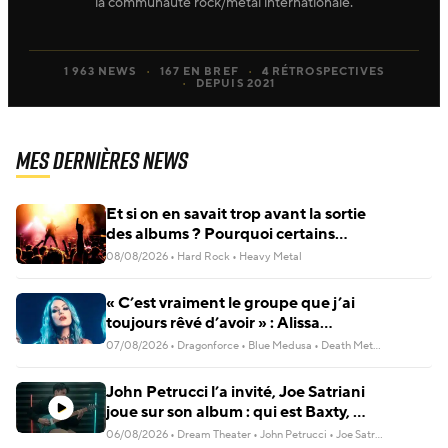
la communauté rock/metal internationale.
1 963 NEWS
167 EN BREF
4 RÉTROSPECTIVES
DEPUIS 2021
Mes dernières news
Et si on en savait trop avant la sortie
des albums ? Pourquoi certains
groupes ne veulent plus rien
08/08/2026
•
Hard Rock
•
Heavy Metal
annoncer
« C’est vraiment le groupe que j’ai
toujours rêvé d’avoir » : Alissa
White-Gluz explique pourquoi
07/08/2026
•
Dragonforce
•
Blue Medusa
•
Death Metal Mélodique
•
Blue Medusa passe avant tout
John Petrucci l’a invité, Joe Satriani
joue sur son album : qui est Baxty, le
nouveau prodige de la guitare ?
06/08/2026
•
Dream Theater
•
John Petrucci
•
Joe Satriani
•
Metal Pro