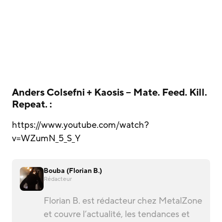
Anders Colsefni + Kaosis – Mate. Feed. Kill.
Repeat. :
https://www.youtube.com/watch?
v=WZumN_5_S_Y
Bouba (Florian B.)
Rédacteur
Florian B. est rédacteur chez MetalZone
et couvre l’actualité, les tendances et