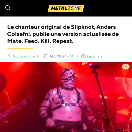
Menu
Le chanteur original de Slipknot, Anders
Colsefni, publie une version actualisée de
Mate. Feed. Kill. Repeat.
(Mis à jour le
)
Bouba (Florian B.)
14/3/2024
à 14h15
Lecture 2 min.