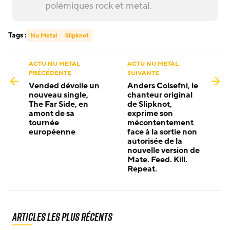
polémiques rock et metal.
Tags :
Nu Metal
Slipknot
ACTU NU METAL
ACTU NU METAL
PRÉCÉDENTE
SUIVANTE
Vended dévoile un
Anders Colsefni, le
nouveau single,
chanteur original
The Far Side, en
de Slipknot,
amont de sa
exprime son
tournée
mécontentement
européenne
face à la sortie non
autorisée de la
nouvelle version de
Mate. Feed. Kill.
Repeat.
Articles les plus récents