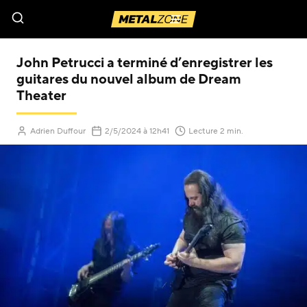
Menu
John Petrucci a terminé d’enregistrer les
guitares du nouvel album de Dream
Theater
(Mis à jour le
)
Adrien Duffour
2/5/2024
à 12h41
Lecture 2 min.