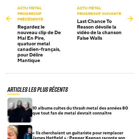
ACTU METAL
ACTU METAL
PROGRESSIF
PROGRESSIF SUIVANTE
PRÉCÉDENTE
Last Chance To
Regardez le
Reason dévoile la
nouveau clip de De
vidéo de la chanson
Mal En Pire,
False Walls
quatuor metal
canadien-français,
pour Délire
Mantique
Articles les plus récents
10 albums cultes du thrash metal des années 80
que tout fan de metal devrait connaître
« Ils cherchaient un guitariste pour remplacer
James Hetfield » : Pepper Keenan raconte son