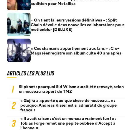
audition pour Metallica
« On tient là leurs versions définitives » : Split
Chain dévoile deux nouvelles collaborations pour
motionblur [DELUXE]
« Ces chansons appartiennent aux fans » : Cro-
Mags réenregistre son album culte 40 ans après
Articles les plus lus
1
Slipknot : pourquoi Sid Wilson aurait été renvoyé, selon
un nouveau rapport de TMZ
« Gojira a apporté quelque chose de nouveau… » :
2
pourquoi Andreas Kisser est si admiratif du groupe
français
« Il avait raison : c’est un morceau vraiment fun ! » :
3
Tobias Forge remet une pépite oubliée d’Accept à
l’honneur