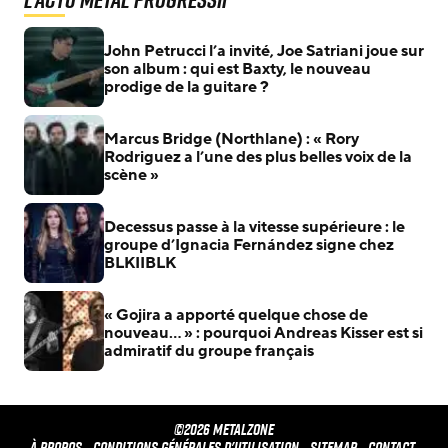
John Petrucci l’a invité, Joe Satriani joue sur
son album : qui est Baxty, le nouveau
prodige de la guitare ?
Marcus Bridge (Northlane) : « Rory
Rodriguez a l’une des plus belles voix de la
scène »
Decessus passe à la vitesse supérieure : le
groupe d’Ignacia Fernández signe chez
BLKIIBLK
« Gojira a apporté quelque chose de
nouveau… » : pourquoi Andreas Kisser est si
admiratif du groupe français
©2026 METALZONE
À propos
Conditions générales d'utilisation
Sitemap
Contact