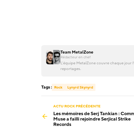
Team MetalZone
Rédacteur en chef
L’équipe MetalZone couvre chaque jour l’
reportages.
Tags :
Rock
Lynyrd Skynyrd
ACTU ROCK PRÉCÉDENTE
Les mémoires de Serj Tankian : Com
Muse a failli rejoindre Serjical Strike
Records