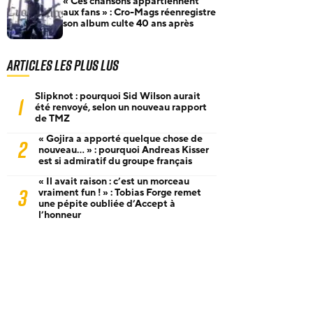
« Ces chansons appartiennent
aux fans » : Cro-Mags réenregistre
son album culte 40 ans après
Articles les plus lus
Slipknot : pourquoi Sid Wilson aurait
1
été renvoyé, selon un nouveau rapport
de TMZ
« Gojira a apporté quelque chose de
2
nouveau… » : pourquoi Andreas Kisser
est si admiratif du groupe français
« Il avait raison : c’est un morceau
3
vraiment fun ! » : Tobias Forge remet
une pépite oubliée d’Accept à
l’honneur