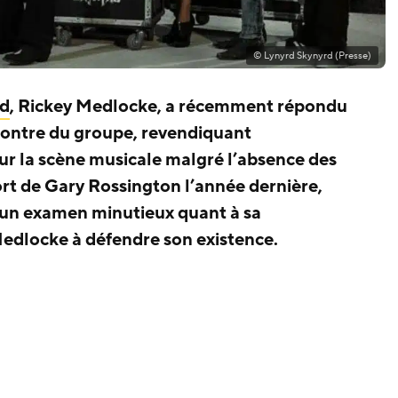
© Lynyrd Skynyrd (Presse)
rd
, Rickey Medlocke, a récemment répondu
ncontre du groupe, revendiquant
sur la scène musicale malgré l’absence des
rt de Gary Rossington l’année dernière,
d’un examen minutieux quant à sa
 Medlocke à défendre son existence.