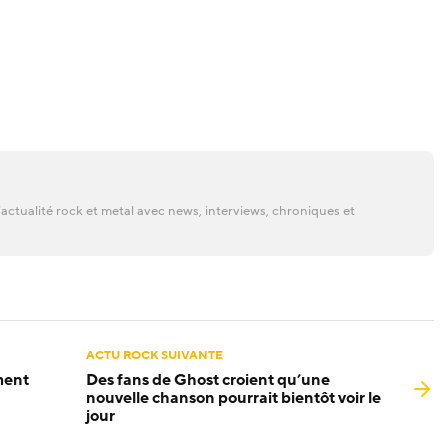
actualité rock et metal avec news, interviews, chroniques et
ACTU ROCK SUIVANTE
ment
Des fans de Ghost croient qu’une
nouvelle chanson pourrait bientôt voir le
jour