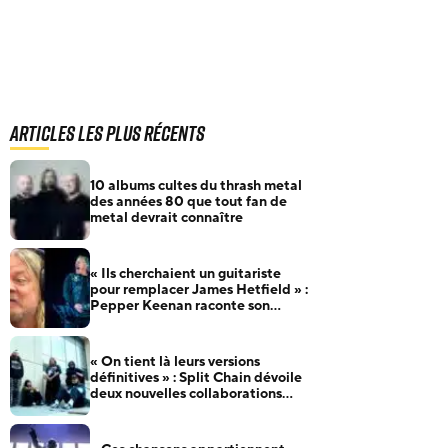
Articles les plus récents
10 albums cultes du thrash metal
des années 80 que tout fan de
metal devrait connaître
« Ils cherchaient un guitariste
pour remplacer James Hetfield » :
Pepper Keenan raconte son
audition pour Metallica
« On tient là leurs versions
définitives » : Split Chain dévoile
deux nouvelles collaborations
pour motionblur [DELUXE]