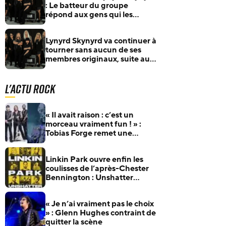
: Le batteur du groupe
répond aux gens qui les
qualifient de « tribute band »
Lynyrd Skynyrd va continuer à
tourner sans aucun de ses
membres originaux, suite au
décès du guitariste Gary
Rossington
L'actu Rock
« Il avait raison : c’est un
morceau vraiment fun ! » :
Tobias Forge remet une
pépite oubliée d’Accept à
l’honneur
Linkin Park ouvre enfin les
coulisses de l’après-Chester
Bennington : Unshatter
sortira au cinéma le 30
septembre
« Je n’ai vraiment pas le choix
» : Glenn Hughes contraint de
quitter la scène