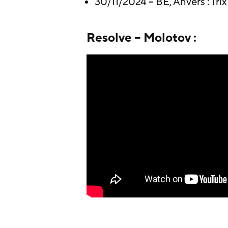
30/11/2024 – BE, Anvers : Trix
Resolve – Molotov :