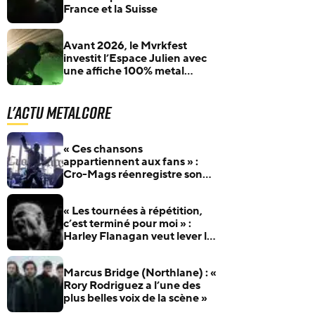
France et la Suisse
Avant 2026, le Mvrkfest
investit l’Espace Julien avec
une affiche 100% metal
français (Dagoba et Resolve)
L'actu Metalcore
« Ces chansons
appartiennent aux fans » :
Cro-Mags réenregistre son
album culte 40 ans après
« Les tournées à répétition,
c’est terminé pour moi » :
Harley Flanagan veut lever le
pied avec Cro-Mags
Marcus Bridge (Northlane) : «
Rory Rodriguez a l’une des
plus belles voix de la scène »