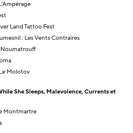
 L’Ampérage
est
ver Land Tattoo Fest
mesnil : Les Vents Contraires
: Noumatrouff
loma
 Le Molotov
hile She Sleeps, Malevolence, Currents et
sée Montmartre
a