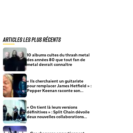
Articles les plus récents
10 albums cultes du thrash metal
des années 80 que tout fan de
metal devrait connaître
« Ils cherchaient un guitariste
pour remplacer James Hetfield » :
Pepper Keenan raconte son
audition pour Metallica
« On tient là leurs versions
définitives » : Split Chain dévoile
deux nouvelles collaborations
pour motionblur [DELUXE]