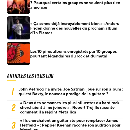
? Pourquoi certains groupes ne veulent plus rien
annoncer
« Ça sonne déjà incroyablement bien » : Anders
Fridén donne des nouvelles du prochain album
d’In Flames
Les 10 pires albums enregistrés par 10 groupes
pourtant légendaires du rock et du metal
Articles les plus lus
1
John Petrucci l’a invité, Joe Satriani joue sur son album :
qui est Baxty, le nouveau prodige de la guitare ?
« Deux des personnes les plus influentes du hard rock
2
cherchaient à me joindre » : Robert Trujillo raconte
comment il a rejoint Metallica
« Ils cherchaient un guitariste pour remplacer James
3
Hetfield » : Pepper Keenan raconte son audition pour
Metallica