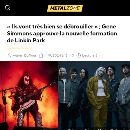
Menu
« Ils vont très bien se débrouiller » ; Gene
Simmons approuve la nouvelle formation
de Linkin Park
(Mis à jour le
)
Adrien Duffour
14/9/2024
à 15h40
Lecture 3 min.