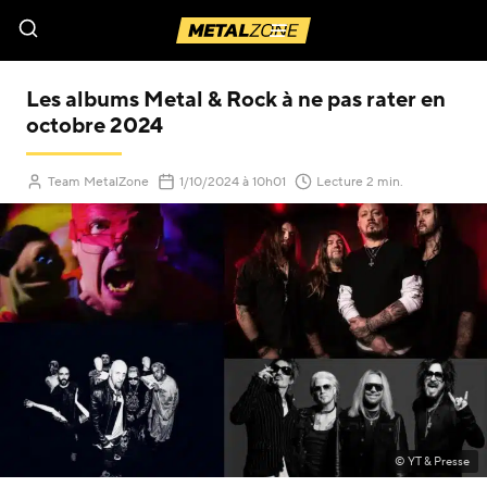
Menu
Les albums Metal & Rock à ne pas rater en
octobre 2024
(Mis à jour le
)
Team MetalZone
1/10/2024
à 10h01
Lecture 2 min.
© YT & Presse