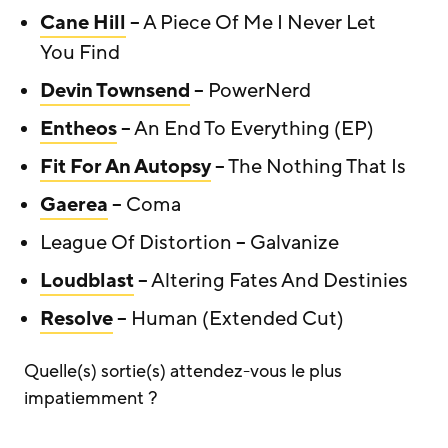
Cane Hill
– A Piece Of Me I Never Let
You Find
Devin Townsend
– PowerNerd
Entheos
– An End To Everything (EP)
Fit For An Autopsy
– The Nothing That Is
Gaerea
– Coma
League Of Distortion – Galvanize
Loudblast
– Altering Fates And Destinies
Resolve
– Human (Extended Cut)
Quelle(s) sortie(s) attendez-vous le plus
impatiemment ?