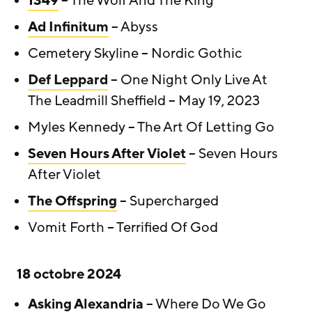
1349
– The Wolf And The King
Ad Infinitum
– Abyss
Cemetery Skyline – Nordic Gothic
Def Leppard
– One Night Only Live At
The Leadmill Sheffield – May 19, 2023
Myles Kennedy – The Art Of Letting Go
Seven Hours After Violet
– Seven Hours
After Violet
The Offspring
– Supercharged
Vomit Forth – Terrified Of God
18 octobre 2024
Asking Alexandria
– Where Do We Go