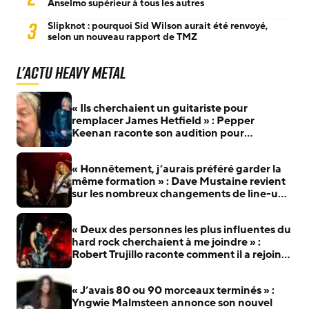
Anselmo supérieur à tous les autres
3
Slipknot : pourquoi Sid Wilson aurait été renvoyé,
selon un nouveau rapport de TMZ
L'actu Heavy Metal
« Ils cherchaient un guitariste pour
remplacer James Hetfield » : Pepper
Keenan raconte son audition pour
Metallica
« Honnêtement, j’aurais préféré garder la
même formation » : Dave Mustaine revient
sur les nombreux changements de line-up
de Megadeth
« Deux des personnes les plus influentes du
hard rock cherchaient à me joindre » :
Robert Trujillo raconte comment il a rejoint
Metallica
« J’avais 80 ou 90 morceaux terminés » :
Yngwie Malmsteen annonce son nouvel