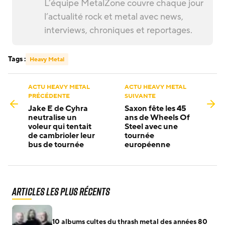
L’équipe MetalZone couvre chaque jour
l’actualité rock et metal avec news,
interviews, chroniques et reportages.
Tags :
Heavy Metal
ACTU HEAVY METAL
ACTU HEAVY METAL
PRÉCÉDENTE
SUIVANTE
Jake E de Cyhra
Saxon fête les 45
neutralise un
ans de Wheels Of
voleur qui tentait
Steel avec une
de cambrioler leur
tournée
bus de tournée
européenne
Articles les plus récents
10 albums cultes du thrash metal des années 80