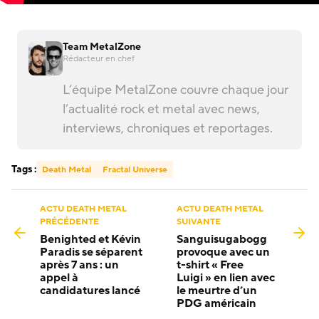
Team MetalZone
Rédacteur en chef
L’équipe MetalZone couvre chaque jour
l’actualité rock et metal avec news,
interviews, chroniques et reportages.
Tags :
Death Metal
Fractal Universe
ACTU DEATH METAL
ACTU DEATH METAL
PRÉCÉDENTE
SUIVANTE
Benighted et Kévin
Sanguisugabogg
Paradis se séparent
provoque avec un
après 7 ans : un
t-shirt « Free
appel à
Luigi » en lien avec
candidatures lancé
le meurtre d’un
PDG américain