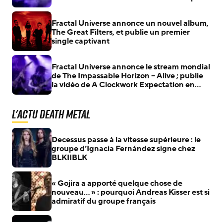
le paradoxe de Fermi avec son nouveau
single Causality’s Grip
Fractal Universe annonce un nouvel album,
The Great Filters, et publie un premier
single captivant
Fractal Universe annonce le stream mondial
de The Impassable Horizon – Alive ; publie
la vidéo de A Clockwork Expectation en
guise de teaser
L'actu Death Metal
Decessus passe à la vitesse supérieure : le
groupe d’Ignacia Fernández signe chez
BLKIIBLK
« Gojira a apporté quelque chose de
nouveau… » : pourquoi Andreas Kisser est si
admiratif du groupe français