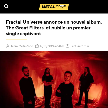
Menu
Fractal Universe annonce un nouvel album,
The Great Filters, et publie un premier
single captivant
(Mis à jour le
)
Team MetalZone
12/12/2024
à 14h11
Lecture 2 min.