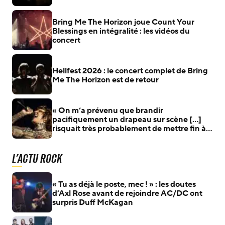
album
Bring Me The Horizon joue Count Your
Blessings en intégralité : les vidéos du
concert
Hellfest 2026 : le concert complet de Bring
Me The Horizon est de retour
« On m’a prévenu que brandir
pacifiquement un drapeau sur scène […]
risquait très probablement de mettre fin à
ma carrière » : Bring Me The Horizon révèle
les pressions subies après avoir brandi des
L'actu Rock
drapeaux palestiniens
« Tu as déjà le poste, mec ! » : les doutes
d’Axl Rose avant de rejoindre AC/DC ont
surpris Duff McKagan