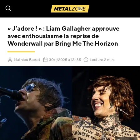
Menu
« J’adore ! » : Liam Gallagher approuve
avec enthousiasme la reprise de
Wonderwall par Bring Me The Horizon
(Mis à jour le
)
Mathieu Basset
30/1/2025
à 12h35
Lecture 2 min.