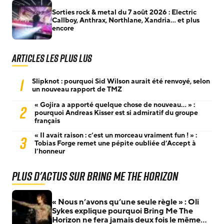
Sorties rock & metal du 7 août 2026 : Electric
Callboy, Anthrax, Northlane, Xandria… et plus
encore
Articles les plus lus
1
Slipknot : pourquoi Sid Wilson aurait été renvoyé, selon
un nouveau rapport de TMZ
« Gojira a apporté quelque chose de nouveau… » :
2
pourquoi Andreas Kisser est si admiratif du groupe
français
« Il avait raison : c’est un morceau vraiment fun ! » :
3
Tobias Forge remet une pépite oubliée d’Accept à
l’honneur
Plus d'actus sur Bring Me The Horizon
« Nous n’avons qu’une seule règle » : Oli
Sykes explique pourquoi Bring Me The
Horizon ne fera jamais deux fois le même