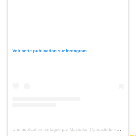
Voir cette publication sur Instagram
U
ne publication partagée par Mastodon (@mastodonrocks)