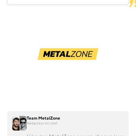
Team MetalZone
Rédacteur en chef