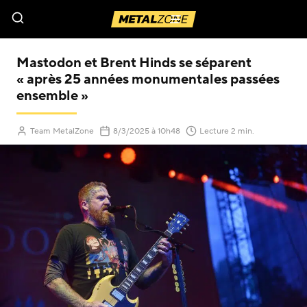
Menu
Mastodon et Brent Hinds se séparent
« après 25 années monumentales passées
ensemble »
(Mis à jour le
)
Team MetalZone
8/3/2025
à 10h48
Lecture 2 min.