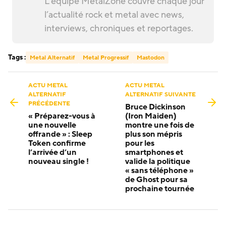
L’équipe MetalZone couvre chaque jour
l’actualité rock et metal avec news,
interviews, chroniques et reportages.
Tags :
Metal Alternatif
Metal Progressif
Mastodon
ACTU METAL
ACTU METAL
ALTERNATIF
ALTERNATIF SUIVANTE
PRÉCÉDENTE
Bruce Dickinson
« Préparez-vous à
(Iron Maiden)
une nouvelle
montre une fois de
offrande » : Sleep
plus son mépris
Token confirme
pour les
l’arrivée d’un
smartphones et
nouveau single !
valide la politique
« sans téléphone »
de Ghost pour sa
prochaine tournée