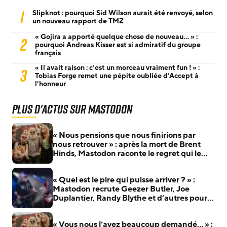
1
Slipknot : pourquoi Sid Wilson aurait été renvoyé, selon
un nouveau rapport de TMZ
« Gojira a apporté quelque chose de nouveau… » :
2
pourquoi Andreas Kisser est si admiratif du groupe
français
« Il avait raison : c’est un morceau vraiment fun ! » :
3
Tobias Forge remet une pépite oubliée d’Accept à
l’honneur
Plus d'actus sur Mastodon
« Nous pensions que nous finirions par
nous retrouver » : après la mort de Brent
Hinds, Mastodon raconte le regret qui le
hante encore
« Quel est le pire qui puisse arriver ? » :
Mastodon recrute Geezer Butler, Joe
Duplantier, Randy Blythe et d’autres pour
son nouvel album
« Vous nous l’avez beaucoup demandé… » :