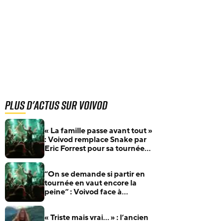
Plus d'actus sur Voivod
« La famille passe avant tout »
: Voivod remplace Snake par
Eric Forrest pour sa tournée
européenne
“On se demande si partir en
tournée en vaut encore la
peine” : Voivod face à
l’explosion des coûts
« Triste mais vrai… » : l’ancien