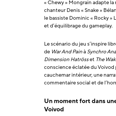
« Chewy » Mongrain adapte la 
chanteur Denis « Snake » Bélan
le bassiste Dominic « Rocky » 
et d’équilibrage du gameplay.
Le scénario du jeu s’inspire li
de
War And Pain
à
Synchro Ana
Dimension Hatröss
et
The Wak
conscience éclatée du Voivod 
cauchemar intérieur, une narrat
commentaire social et de l’ho
Un moment fort dans une
Voivod