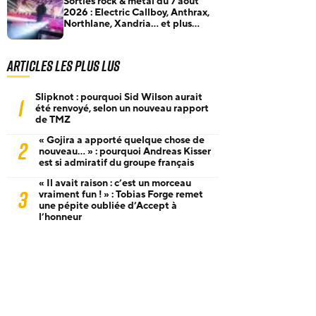
Sorties rock & metal du 7 août
2026 : Electric Callboy, Anthrax,
Northlane, Xandria… et plus
encore
Articles les plus lus
Slipknot : pourquoi Sid Wilson aurait
1
été renvoyé, selon un nouveau rapport
de TMZ
« Gojira a apporté quelque chose de
2
nouveau… » : pourquoi Andreas Kisser
est si admiratif du groupe français
« Il avait raison : c’est un morceau
3
vraiment fun ! » : Tobias Forge remet
une pépite oubliée d’Accept à
l’honneur