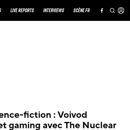
S
LIVE REPORTS
INTERVIEWS
SCÈNE FR
ience-fiction : Voivod
et gaming avec The Nuclear