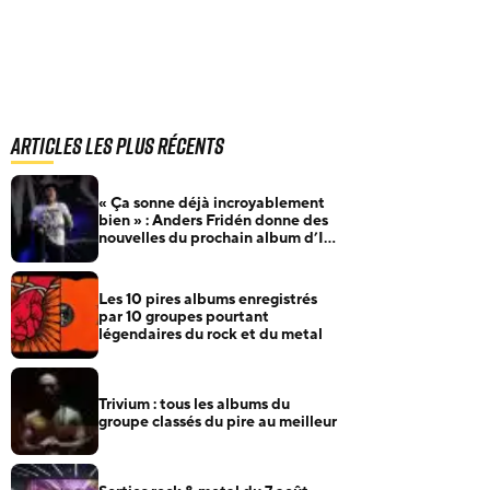
Articles les plus récents
« Ça sonne déjà incroyablement
bien » : Anders Fridén donne des
nouvelles du prochain album d’In
Flames
Les 10 pires albums enregistrés
par 10 groupes pourtant
légendaires du rock et du metal
Trivium : tous les albums du
groupe classés du pire au meilleur