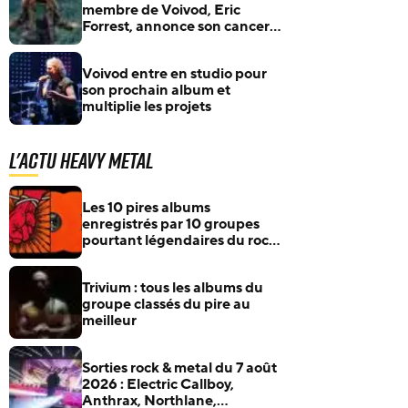
membre de Voivod, Eric
Forrest, annonce son cancer
et sollicite l’aide de ses fans
Voivod entre en studio pour
son prochain album et
multiplie les projets
L'actu Heavy Metal
Les 10 pires albums
enregistrés par 10 groupes
pourtant légendaires du rock
et du metal
Trivium : tous les albums du
groupe classés du pire au
meilleur
Sorties rock & metal du 7 août
2026 : Electric Callboy,
Anthrax, Northlane,