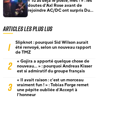
« Tu as déjà le poste, mec ! » : les
doutes d’Axl Rose avant de
rejoindre AC/DC ont surpris Duff
McKagan
Articles les plus lus
Slipknot : pourquoi Sid Wilson aurait
1
été renvoyé, selon un nouveau rapport
de TMZ
« Gojira a apporté quelque chose de
2
nouveau… » : pourquoi Andreas Kisser
est si admiratif du groupe français
« Il avait raison : c’est un morceau
3
vraiment fun ! » : Tobias Forge remet
une pépite oubliée d’Accept à
l’honneur