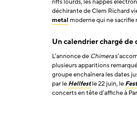
riffs lourds, les nappes électr
déchirante de Clem Richard vie
metal
moderne qui ne sacrifie ni 
Un calendrier chargé de 
L’annonce de
Chimera
s’accomp
plusieurs apparitions remarq
groupe enchaînera les dates j
par le
Hellfest
le 22 juin, le
Fest
concerts en tête d’affiche à Par