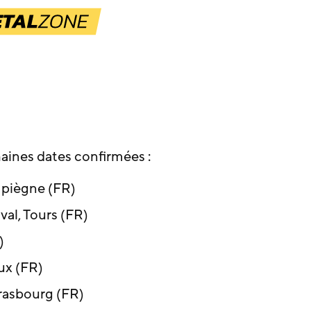
aines dates confirmées :
mpiègne (FR)
ival, Tours (FR)
)
ux (FR)
trasbourg (FR)