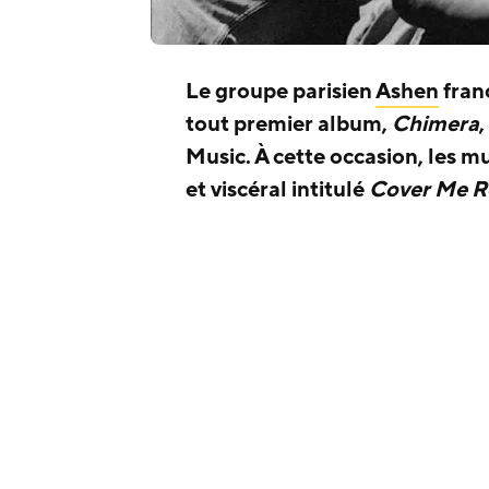
Le groupe parisien
Ashen
franc
tout premier album,
Chimera
,
Music. À cette occasion, les m
et viscéral intitulé
Cover Me R