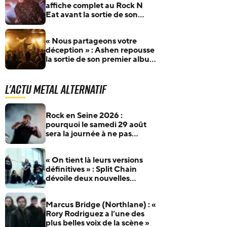
affiche complet au Rock N
Eat avant la sortie de son
album
« Nous partageons votre
déception » : Ashen repousse
la sortie de son premier album
au 12 septembre
L'actu Metal Alternatif
Rock en Seine 2026 :
pourquoi le samedi 29 août
sera la journée à ne pas
manquer pour les fans de
rock et de metal
« On tient là leurs versions
définitives » : Split Chain
dévoile deux nouvelles
collaborations pour
motionblur [DELUXE]
Marcus Bridge (Northlane) : «
Rory Rodriguez a l’une des
plus belles voix de la scène »