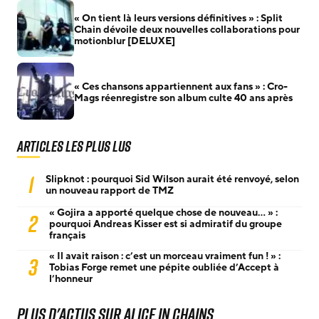
« On tient là leurs versions définitives » : Split
Chain dévoile deux nouvelles collaborations pour
motionblur [DELUXE]
« Ces chansons appartiennent aux fans » : Cro-
Mags réenregistre son album culte 40 ans après
Articles les plus lus
1
Slipknot : pourquoi Sid Wilson aurait été renvoyé, selon
un nouveau rapport de TMZ
« Gojira a apporté quelque chose de nouveau… » :
2
pourquoi Andreas Kisser est si admiratif du groupe
français
« Il avait raison : c’est un morceau vraiment fun ! » :
3
Tobias Forge remet une pépite oubliée d’Accept à
l’honneur
Plus d'actus sur Alice In Chains