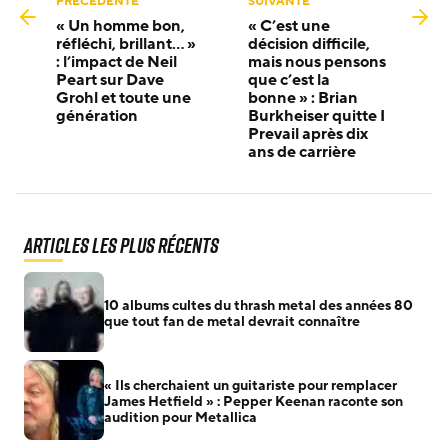
PRÉCÉDENTE
SUIVANTE
« Un homme bon,
« C’est une
réfléchi, brillant… »
décision difficile,
: l’impact de Neil
mais nous pensons
Peart sur Dave
que c’est la
Grohl et toute une
bonne » : Brian
génération
Burkheiser quitte I
Prevail après dix
ans de carrière
Articles les plus récents
10 albums cultes du thrash metal des années 80
que tout fan de metal devrait connaître
« Ils cherchaient un guitariste pour remplacer
James Hetfield » : Pepper Keenan raconte son
audition pour Metallica