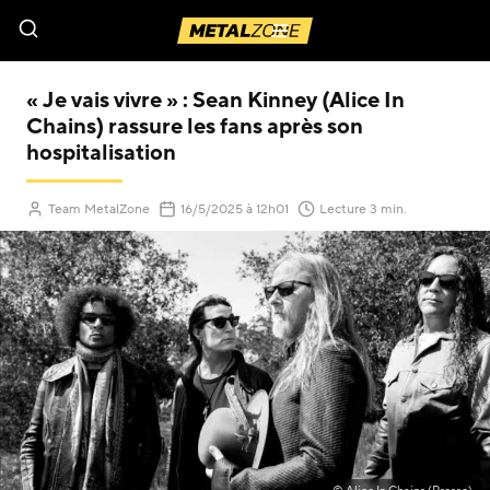
Menu
« Je vais vivre » : Sean Kinney (Alice In
Chains) rassure les fans après son
hospitalisation
(Mis à jour le
)
Team MetalZone
16/5/2025
à 12h01
Lecture 3 min.