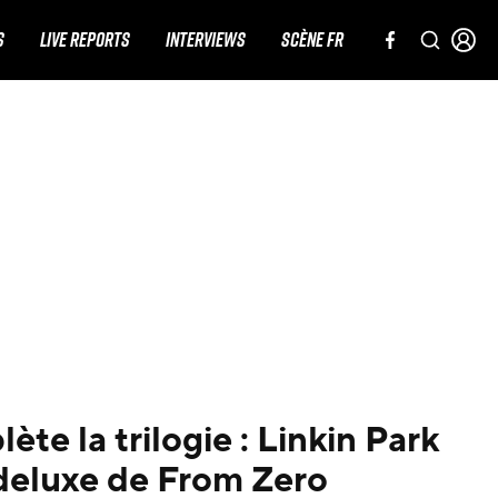
S
LIVE REPORTS
INTERVIEWS
SCÈNE FR
te la trilogie : Linkin Park
n deluxe de From Zero