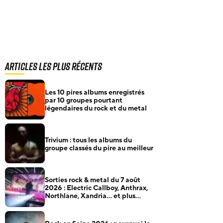
Articles les plus récents
Les 10 pires albums enregistrés
par 10 groupes pourtant
légendaires du rock et du metal
Trivium : tous les albums du
groupe classés du pire au meilleur
Sorties rock & metal du 7 août
2026 : Electric Callboy, Anthrax,
Northlane, Xandria… et plus
encore