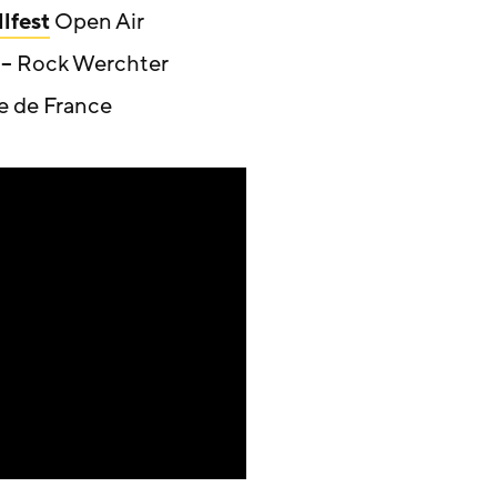
lfest
Open Air
e – Rock Werchter
ade de France