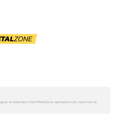
gner et rédacteur chez MetalZone, spécialisé rock, hard rock et