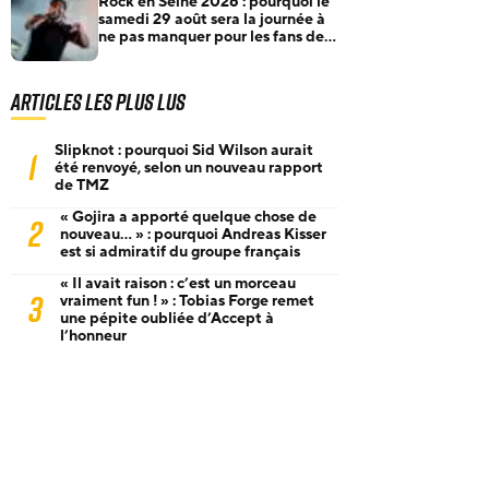
Rock en Seine 2026 : pourquoi le
samedi 29 août sera la journée à
ne pas manquer pour les fans de
rock et de metal
Articles les plus lus
Slipknot : pourquoi Sid Wilson aurait
1
été renvoyé, selon un nouveau rapport
de TMZ
« Gojira a apporté quelque chose de
2
nouveau… » : pourquoi Andreas Kisser
est si admiratif du groupe français
« Il avait raison : c’est un morceau
3
vraiment fun ! » : Tobias Forge remet
une pépite oubliée d’Accept à
l’honneur