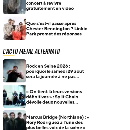
concert à revivre
gratuitement en vidéo
Que s’est-il passé après
Chester Bennington ? Linkin
Park promet des réponses
L'actu Metal Alternatif
Rock en Seine 2026 :
pourquoi le samedi 29 août
sera la journée à ne pas
manquer pour les fans de
rock et de metal
« On tient là leurs versions
définitives » : Split Chain
dévoile deux nouvelles
collaborations pour
motionblur [DELUXE]
Marcus Bridge (Northlane) : «
Rory Rodriguez a l’une des
plus belles voix de la scène »