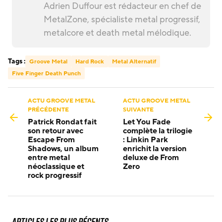
Adrien Duffour est rédacteur en chef de
MetalZone, spécialiste metal progressif,
metalcore et death metal mélodique.
Tags :
Groove Metal
Hard Rock
Metal Alternatif
Five Finger Death Punch
ACTU GROOVE METAL
ACTU GROOVE METAL
PRÉCÉDENTE
SUIVANTE
Patrick Rondat fait
Let You Fade
son retour avec
complète la trilogie
Escape From
: Linkin Park
Shadows, un album
enrichit la version
entre metal
deluxe de From
néoclassique et
Zero
rock progressif
Articles les plus récents