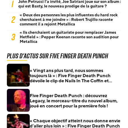
1
John Petrucci l’a invité, Joe Satriani joue sur son album :
qui est Baxty, le nouveau prodige de la guitare ?
« Deux des personnes les plus influentes du hard rock
2
cherchaient à me joindre » : Robert Trujillo raconte
comment il a rejoint Metallica
« Ils cherchaient un guitariste pour remplacer James
3
Hetfield » : Pepper Keenan raconte son audition pour
Metallica
Plus d'actus sur Five Finger Death Punch
« Vingt ans plus tard, nous sommes
toujours là » : Five Finger Death Punch
dévoile le clip de Nails In The Coffin et
célèbre la sortie de Legacy
Five Finger Death Punch : découvrez
Legacy, le morceau-titre du nouvel album,
joué en concert pour la première fois !
« Chaque objectif atteint nous donne envie
d’aller plus loin » : Five Finger Death Punch