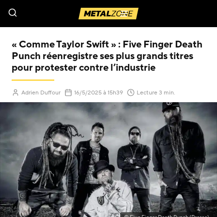
Menu
« Comme Taylor Swift » : Five Finger Death
Punch réenregistre ses plus grands titres
pour protester contre l’industrie
(Mis à jour le
)
Adrien Duffour
16/5/2025
à 15h39
Lecture 3 min.