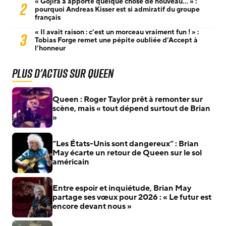
« Gojira a apporté quelque chose de nouveau… » :
2
pourquoi Andreas Kisser est si admiratif du groupe
français
« Il avait raison : c’est un morceau vraiment fun ! » :
3
Tobias Forge remet une pépite oubliée d’Accept à
l’honneur
Plus d'actus sur Queen
Queen : Roger Taylor prêt à remonter sur
scène, mais « tout dépend surtout de Brian
»
“Les États-Unis sont dangereux” : Brian
May écarte un retour de Queen sur le sol
américain
Entre espoir et inquiétude, Brian May
partage ses vœux pour 2026 : « Le futur est
encore devant nous »