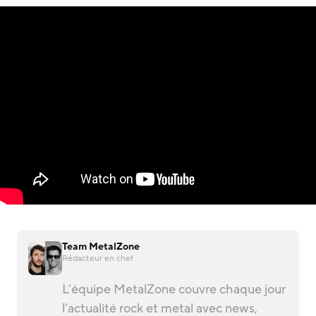
Team MetalZone
Rédacteur en chef
L’équipe MetalZone couvre chaque jour
l’actualité rock et metal avec news,