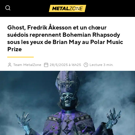
Menu
Ghost, Fredrik Åkesson et un chœur
suédois reprennent Bohemian Rhapsody
sous les yeux de Brian May au Polar Music
Prize
(Mis à jour le
)
Team MetalZone
28/5/2025
à 16h25
Lecture 3 min.