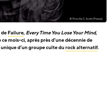
© Priscilla C. Scott (Presse)
u de
Failure
,
Every Time You Lose Your Mind
,
 ce mois-ci, après près d’une décennie de
re unique d’un groupe culte du
rock alternatif
.