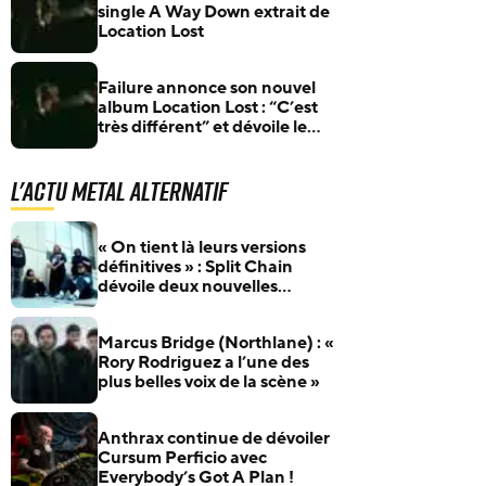
single A Way Down extrait de
Location Lost
Failure annonce son nouvel
album Location Lost : “C’est
très différent” et dévoile le
single The Air’s On Fire
L'actu Metal Alternatif
« On tient là leurs versions
définitives » : Split Chain
dévoile deux nouvelles
collaborations pour
motionblur [DELUXE]
Marcus Bridge (Northlane) : «
Rory Rodriguez a l’une des
plus belles voix de la scène »
Anthrax continue de dévoiler
Cursum Perficio avec
Everybody’s Got A Plan !