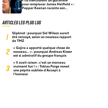
« Ils cherchaient un guitariste
pour remplacer James Hetfield » :
Pepper Keenan raconte son
audition pour Metallica
Articles les plus lus
Slipknot : pourquoi Sid Wilson aurait
1
été renvoyé, selon un nouveau rapport
de TMZ
« Gojira a apporté quelque chose de
2
nouveau… » : pourquoi Andreas Kisser
est si admiratif du groupe français
« Il avait raison : c’est un morceau
3
vraiment fun ! » : Tobias Forge remet
une pépite oubliée d’Accept à
l’honneur