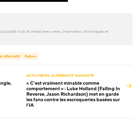
actualité rock et metal avec news, interviews, chroniques et
k Alternatif
Failure
ACTU METAL ALTERNATIF SUIVANTE
ngle,
« C’est vraiment minable comme
comportement » : Luke Holland (Falling In
Reverse, Jason Richardson) met en garde
les fans contre les escroqueries basées sur
l’IA