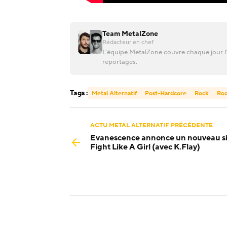
Team MetalZone
Rédacteur en chef
L’équipe MetalZone couvre chaque jour l’
reportages.
Tags :
Metal Alternatif
Post-Hardcore
Rock
Roc
ACTU METAL ALTERNATIF PRÉCÉDENTE
Evanescence annonce un nouveau si
Fight Like A Girl (avec K.Flay)