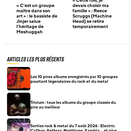
« Cette fois, je
« C’est un groupe
devais choisir ma
maître dans son
famille » : Reece
art » : le bassiste de
Scruggs (Machine
Jinjer salue
Head) se retire
l’héritage de
temporairement
Meshuggah
Articles les plus récents
Les 10 pires albums enregistrés par 10 groupes
pourtant légendaires du rock et du metal
Trivium : tous les albums du groupe classés du
pire au meilleur
Sorties rock & metal du 7 août 2026 : Electric
Callboy, Anthrax, Northlane, Xandria… et plus