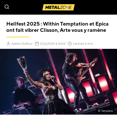
Menu
Hellfest 2025 : Within Temptation et Epica
ont fait vibrer Clisson, Arte vous y ramène
(Mis à jour le
)
Adrien Duffour
21/6/2025
à 12h12
Lecture 2 min.
© Tetralens