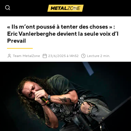
Menu
« Ils m’ont poussé à tenter des choses » :
Eric Vanlerberghe devient la seule voix d’I
Prevail
(Mis à jour le
)
Team MetalZone
23/6/2025
à 14h52
Lecture 2 min.