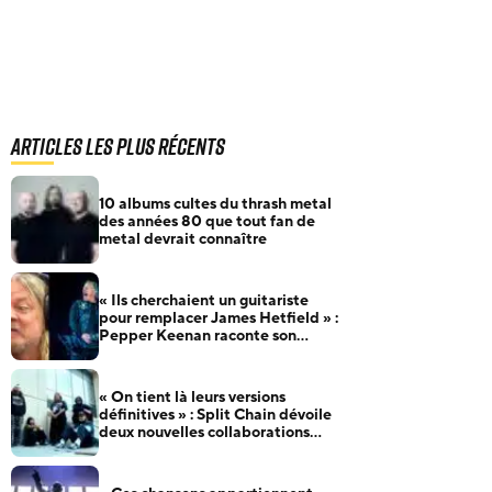
Articles les plus récents
10 albums cultes du thrash metal
des années 80 que tout fan de
metal devrait connaître
« Ils cherchaient un guitariste
pour remplacer James Hetfield » :
Pepper Keenan raconte son
audition pour Metallica
« On tient là leurs versions
définitives » : Split Chain dévoile
deux nouvelles collaborations
pour motionblur [DELUXE]