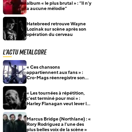
album « le plus brutal » : “Il n’y
a aucune mélodie”
Hatebreed retrouve Wayne
Lozinak sur scène après son
opération du cerveau
L'actu Metalcore
« Ces chansons
appartiennent aux fans » :
Cro-Mags réenregistre son
album culte 40 ans après
« Les tournées à répétition,
c’est terminé pour moi » :
Harley Flanagan veut lever le
pied avec Cro-Mags
Marcus Bridge (Northlane) : «
Rory Rodriguez a l’une des
plus belles voix de la scène »