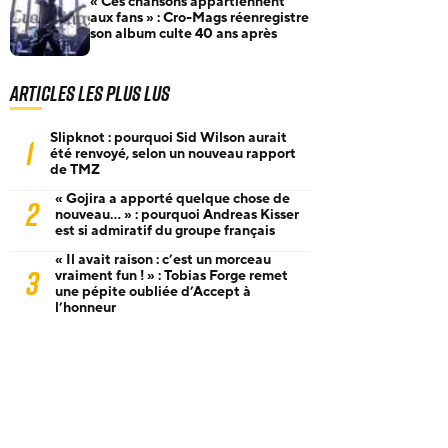
« Ces chansons appartiennent
aux fans » : Cro-Mags réenregistre
son album culte 40 ans après
Articles les plus lus
Slipknot : pourquoi Sid Wilson aurait
1
été renvoyé, selon un nouveau rapport
de TMZ
« Gojira a apporté quelque chose de
2
nouveau… » : pourquoi Andreas Kisser
est si admiratif du groupe français
« Il avait raison : c’est un morceau
3
vraiment fun ! » : Tobias Forge remet
une pépite oubliée d’Accept à
l’honneur