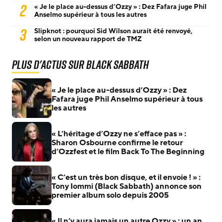
2
« Je le place au-dessus d’Ozzy » : Dez Fafara juge Phil
Anselmo supérieur à tous les autres
3
Slipknot : pourquoi Sid Wilson aurait été renvoyé,
selon un nouveau rapport de TMZ
Plus d'actus sur Black Sabbath
« Je le place au-dessus d’Ozzy » : Dez
Fafara juge Phil Anselmo supérieur à tous
les autres
« L’héritage d’Ozzy ne s’efface pas » :
Sharon Osbourne confirme le retour
d’Ozzfest et le film Back To The Beginning
« C’est un très bon disque, et il envoie ! » :
Tony Iommi (Black Sabbath) annonce son
premier album solo depuis 2005
« Il n’y aura jamais un autre Ozzy » : un an