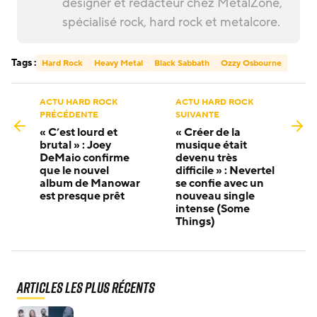
designer et rédacteur chez MetalZone,
spécialisé rock, hard rock et metalcore.
Tags :
Hard Rock
Heavy Metal
Black Sabbath
Ozzy Osbourne
ACTU HARD ROCK
ACTU HARD ROCK
PRÉCÉDENTE
SUIVANTE
« C’est lourd et
« Créer de la
brutal » : Joey
musique était
DeMaio confirme
devenu très
que le nouvel
difficile » : Nevertel
album de Manowar
se confie avec un
est presque prêt
nouveau single
intense (Some
Things)
Articles les plus récents