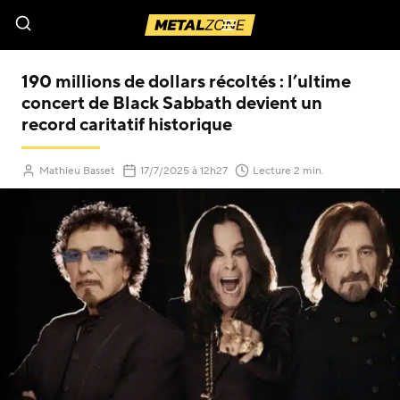
Menu
190 millions de dollars récoltés : l’ultime
concert de Black Sabbath devient un
record caritatif historique
(Mis à jour le
)
Mathieu Basset
17/7/2025
à 12h27
Lecture 2 min.