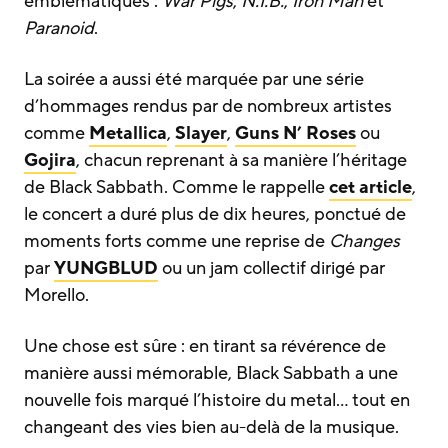
emblématiques :
War Pigs
,
N.I.B.
,
Iron Man
et
Paranoid
.
La soirée a aussi été marquée par une série
d’hommages rendus par de nombreux artistes
comme
Metallica
,
Slayer
,
Guns N’ Roses
ou
Gojira
, chacun reprenant à sa manière l’héritage
de Black Sabbath. Comme le rappelle
cet article
,
le concert a duré plus de dix heures, ponctué de
moments forts comme une reprise de
Changes
par
YUNGBLUD
ou un jam collectif dirigé par
Morello.
Une chose est sûre : en tirant sa révérence de
manière aussi mémorable, Black Sabbath a une
nouvelle fois marqué l’histoire du metal… tout en
changeant des vies bien au-delà de la musique.