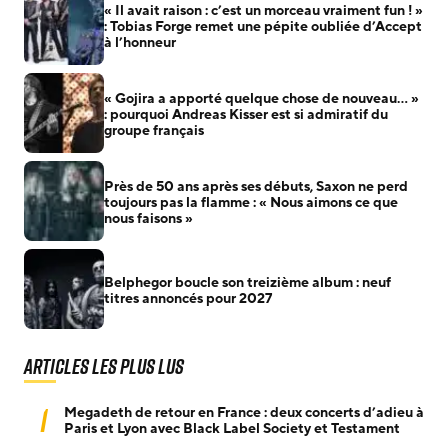
« Il avait raison : c’est un morceau vraiment fun ! »
: Tobias Forge remet une pépite oubliée d’Accept
à l’honneur
« Gojira a apporté quelque chose de nouveau… »
: pourquoi Andreas Kisser est si admiratif du
groupe français
Près de 50 ans après ses débuts, Saxon ne perd
toujours pas la flamme : « Nous aimons ce que
nous faisons »
Belphegor boucle son treizième album : neuf
titres annoncés pour 2027
Articles les plus lus
1
Megadeth de retour en France : deux concerts d’adieu à
Paris et Lyon avec Black Label Society et Testament