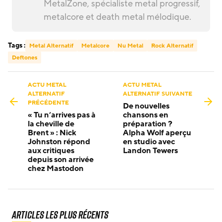
MetalZone, spécialiste metal progressif,
metalcore et death metal mélodique.
Tags :
Metal Alternatif
Metalcore
Nu Metal
Rock Alternatif
Deftones
ACTU METAL
ACTU METAL
ALTERNATIF
ALTERNATIF SUIVANTE
PRÉCÉDENTE
De nouvelles
« Tu n’arrives pas à
chansons en
la cheville de
préparation ?
Brent » : Nick
Alpha Wolf aperçu
Johnston répond
en studio avec
aux critiques
Landon Tewers
depuis son arrivée
chez Mastodon
Articles les plus récents