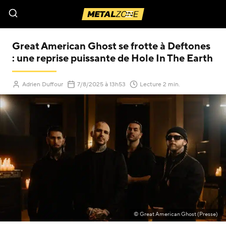
Menu
Great American Ghost se frotte à Deftones
: une reprise puissante de Hole In The Earth
(Mis à jour le
)
Adrien Duffour
7/8/2025
à 13h53
Lecture 2 min.
© Great American Ghost (Presse)