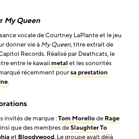
ur
My Queen
issance vocale de Courtney LaPlante et le jeu
ur donner vie à
My Queen
, titre extrait de
 Capitol Records. Réalisé par Deathcats, le
tre entre le kawaii
metal
et les sonorités
remarqué récemment pour
sa prestation
ine
.
orations
s invités de marque :
Tom Morello
de
Rage
 ainsi que des membres de
Slaughter To
phia
et
Bloodywood
. Le groupe avait déjà