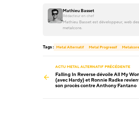
Mathieu Basset
Rédacteur en chef
Mathieu Basset est développeur, web desi
metalcore.
Tags :
Metal Alternatif
Metal Progressif
Metalcor
ACTU METAL ALTERNATIF PRÉCÉDENTE
Falling In Reverse dévoile All My W
(avec Hardy) et Ronnie Radke revient
son procès contre Anthony Fantano