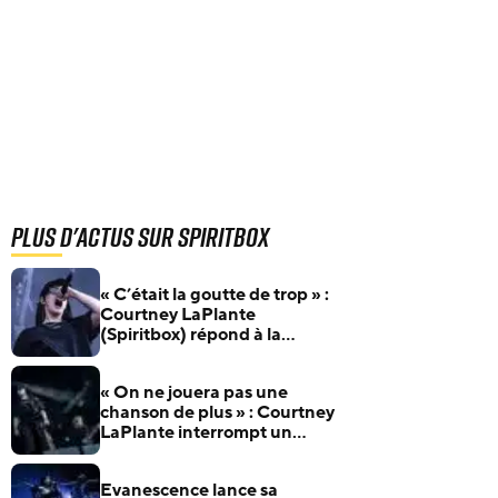
Plus d'actus sur Spiritbox
« C’était la goutte de trop » :
Courtney LaPlante
(Spiritbox) répond à la
polémique après l’expulsion
d’un fan
« On ne jouera pas une
chanson de plus » : Courtney
LaPlante interrompt un
concert de Spiritbox pour
faire expulser un fan violent
Evanescence lance sa