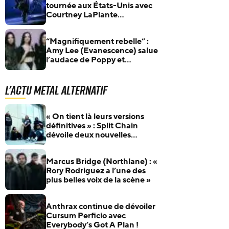
tournée aux États-Unis avec
Courtney LaPlante
(Spiritbox) et dix premières
live
“Magnifiquement rebelle” :
Amy Lee (Evanescence) salue
l’audace de Poppy et
Courtney LaPlante
(Spiritbox)
L'actu Metal Alternatif
« On tient là leurs versions
définitives » : Split Chain
dévoile deux nouvelles
collaborations pour
motionblur [DELUXE]
Marcus Bridge (Northlane) : «
Rory Rodriguez a l’une des
plus belles voix de la scène »
Anthrax continue de dévoiler
Cursum Perficio avec
Everybody’s Got A Plan !