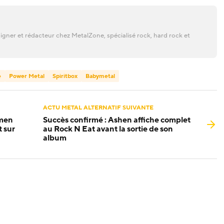
gner et rédacteur chez MetalZone, spécialisé rock, hard rock et
e
Power Metal
Spiritbox
Babymetal
ACTU METAL ALTERNATIF SUIVANTE
omen
Succès confirmé : Ashen affiche complet
 sur
au Rock N Eat avant la sortie de son
album