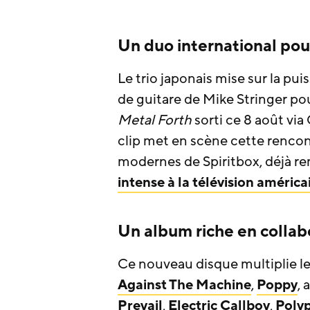
Un duo international po
Le trio japonais mise sur la pu
de guitare de Mike Stringer po
Metal Forth
sorti ce 8 août via
clip met en scène cette rencon
modernes de Spiritbox, déjà 
intense à la télévision américa
Un album riche en collab
Ce nouveau disque multiplie le
Against The Machine
,
Poppy
,
Prevail
,
Electric Callboy
,
Poly