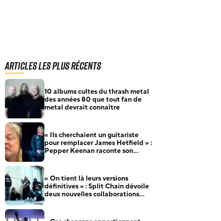
Articles les plus récents
10 albums cultes du thrash metal
des années 80 que tout fan de
metal devrait connaître
« Ils cherchaient un guitariste
pour remplacer James Hetfield » :
Pepper Keenan raconte son
audition pour Metallica
« On tient là leurs versions
définitives » : Split Chain dévoile
deux nouvelles collaborations
pour motionblur [DELUXE]