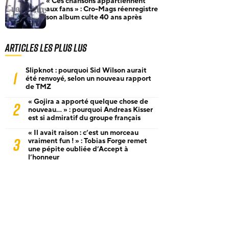
« Ces chansons appartiennent
aux fans » : Cro-Mags réenregistre
son album culte 40 ans après
Articles les plus lus
Slipknot : pourquoi Sid Wilson aurait
1
été renvoyé, selon un nouveau rapport
de TMZ
« Gojira a apporté quelque chose de
2
nouveau… » : pourquoi Andreas Kisser
est si admiratif du groupe français
« Il avait raison : c’est un morceau
3
vraiment fun ! » : Tobias Forge remet
une pépite oubliée d’Accept à
l’honneur