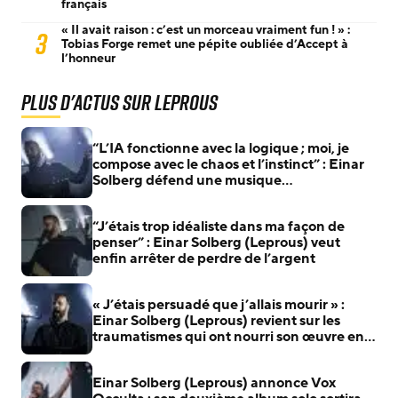
français
« Il avait raison : c’est un morceau vraiment fun ! » :
3
Tobias Forge remet une pépite oubliée d’Accept à
l’honneur
Plus d'actus sur Leprous
“L’IA fonctionne avec la logique ; moi, je
compose avec le chaos et l’instinct” : Einar
Solberg défend une musique
profondément humaine
“J’étais trop idéaliste dans ma façon de
penser” : Einar Solberg (Leprous) veut
enfin arrêter de perdre de l’argent
« J’étais persuadé que j’allais mourir » :
Einar Solberg (Leprous) revient sur les
traumatismes qui ont nourri son œuvre en
solo
Einar Solberg (Leprous) annonce Vox