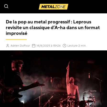
Menu
De la pop au metal progressif : Leprous
revisite un classique d’A-ha dans un format
improvisé
(Mis à jour le
)
Adrien Duffour
14/8/2025
à 15h26
Lecture 2 min.