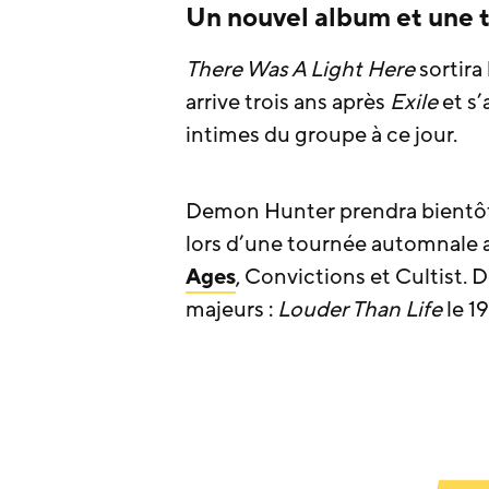
Un nouvel album et une 
There Was A Light Here
sortira
arrive trois ans après
Exile
et s’
intimes du groupe à ce jour.
Demon Hunter prendra bientôt
lors d’une tournée automnale
Ages
, Convictions et Cultist. 
majeurs :
Louder Than Life
le 1