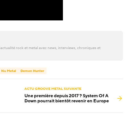
actualité rock et metal avec news, interviews, chroniques et
Nu Metal
Demon Hunter
ACTU GROOVE METAL SUIVANTE
Une première depuis 2017 ? System Of A
Down pourrait bientôt revenir en Europe