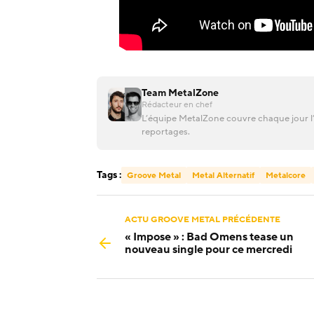
Team MetalZone
Rédacteur en chef
L’équipe MetalZone couvre chaque jour l’
reportages.
Tags :
Groove Metal
Metal Alternatif
Metalcore
ACTU GROOVE METAL PRÉCÉDENTE
« Impose » : Bad Omens tease un
nouveau single pour ce mercredi