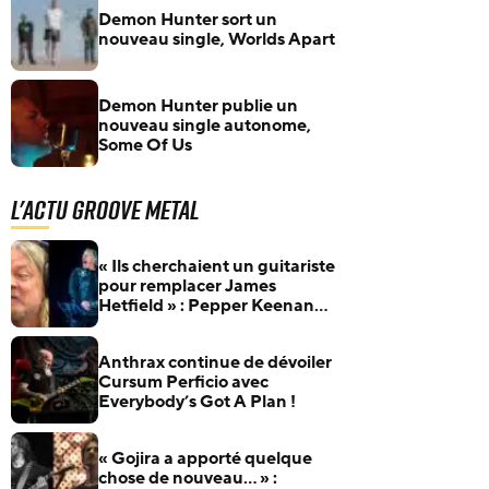
Demon Hunter sort un
nouveau single, Worlds Apart
Demon Hunter publie un
nouveau single autonome,
Some Of Us
L'actu Groove Metal
« Ils cherchaient un guitariste
pour remplacer James
Hetfield » : Pepper Keenan
raconte son audition pour
Metallica
Anthrax continue de dévoiler
Cursum Perficio avec
Everybody’s Got A Plan !
« Gojira a apporté quelque
chose de nouveau… » :