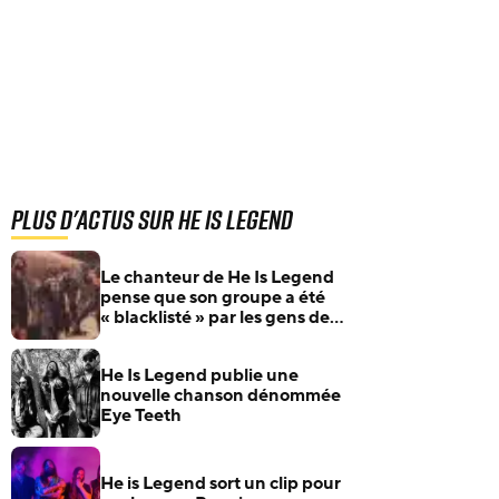
Plus d'actus sur He Is Legend
Le chanteur de He Is Legend
pense que son groupe a été
« blacklisté » par les gens de
l’industrie
He Is Legend publie une
nouvelle chanson dénommée
Eye Teeth
He is Legend sort un clip pour