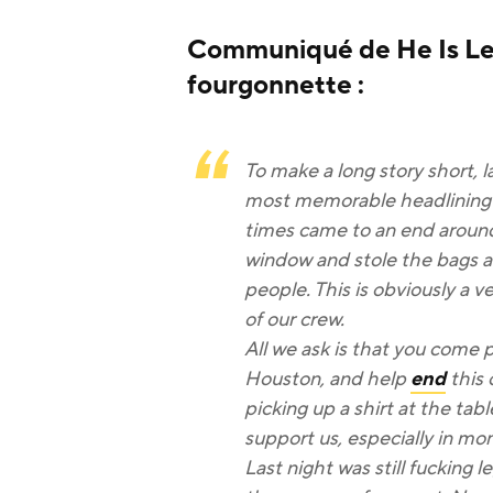
Communiqué de He Is Leg
fourgonnette :
To make a long story short, 
most memorable headlining 
times came to an end arou
window and stole the bags an
people. This is obviously a 
of our crew. ‬
‪All we ask is that you come 
Houston, and help
end
this 
picking up a shirt at the tab
support us, especially in mom
‪Last night was still fucking 