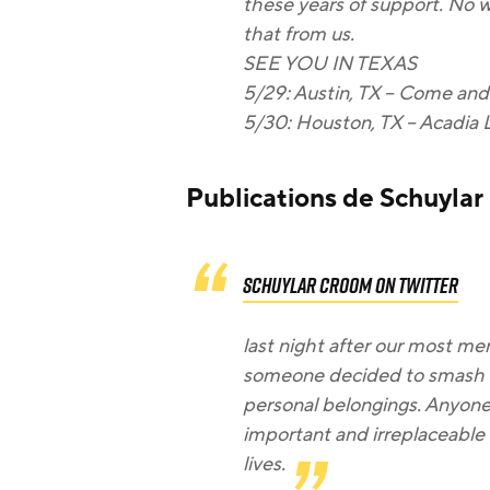
these years of support. No wo
that from us.‬
SEE YOU IN TEXAS
5/29: Austin, TX – Come and 
5/30: Houston, TX – Acadia 
Publications de Schuylar
Schuylar Croom on Twitter
last night after our most m
someone decided to smash t
personal belongings. Anyone
important and irreplaceable
lives.