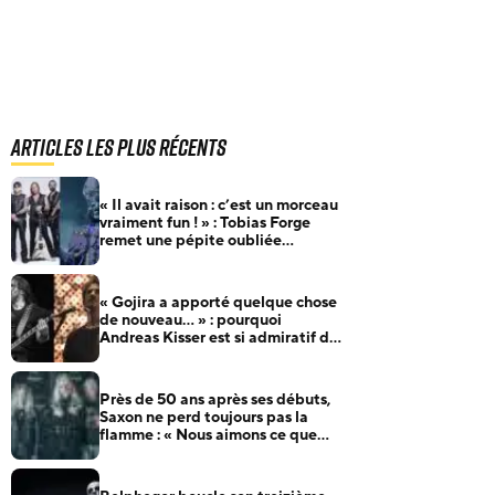
Articles les plus récents
« Il avait raison : c’est un morceau
vraiment fun ! » : Tobias Forge
remet une pépite oubliée
d’Accept à l’honneur
« Gojira a apporté quelque chose
de nouveau… » : pourquoi
Andreas Kisser est si admiratif du
groupe français
Près de 50 ans après ses débuts,
Saxon ne perd toujours pas la
flamme : « Nous aimons ce que
nous faisons »