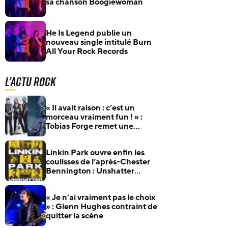
sa chanson Boogiewoman
He Is Legend publie un
nouveau single intitulé Burn
All Your Rock Records
L'actu Rock
« Il avait raison : c’est un
morceau vraiment fun ! » :
Tobias Forge remet une
pépite oubliée d’Accept à
l’honneur
Linkin Park ouvre enfin les
coulisses de l’après-Chester
Bennington : Unshatter
sortira au cinéma le 30
septembre
« Je n’ai vraiment pas le choix
» : Glenn Hughes contraint de
quitter la scène