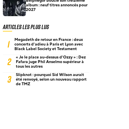
Belphegor boucle son treizième
album : neuf titres annoncés pour
2027
Articles les plus lus
Megadeth de retour en France : deux
1
concerts d’adieu à Paris et Lyon avec
Black Label Society et Testament
« Je le place au-dessus d’Ozzy » : Dez
2
Fafara juge Phil Anselmo supérieur à
tous les autres
Slipknot : pourquoi Sid Wilson aurait
3
été renvoyé, selon un nouveau rapport
de TMZ