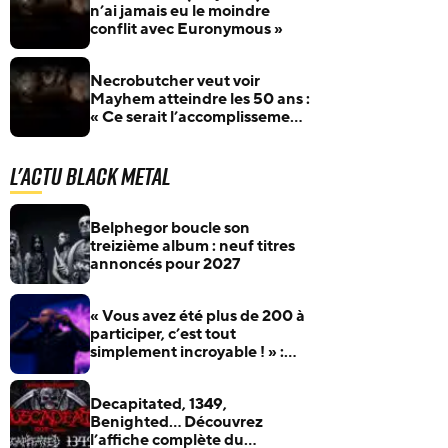
n’ai jamais eu le moindre
conflit avec Euronymous »
Necrobutcher veut voir
Mayhem atteindre les 50 ans :
« Ce serait l’accomplissement
d’une vie »
L'actu Black Metal
Belphegor boucle son
treizième album : neuf titres
annoncés pour 2027
« Vous avez été plus de 200 à
participer, c’est tout
simplement incroyable ! » :
Benighted fera apparaître ses
fans sur son prochain album
Decapitated, 1349,
Benighted… Découvrez
l’affiche complète du