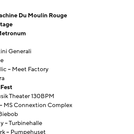
 Machine Du Moulin Rouge
etage
 Metronum
zini Generali
ne
lic – Meet Factory
ra
 Fest
usik Theater 130BPM
 – MS Connextion Complex
 Biebob
 – Turbinehalle
rk – Pumpehuset