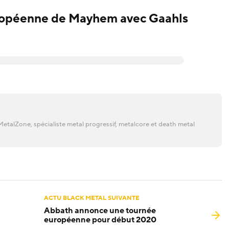
uropéenne de Mayhem avec Gaahls
etalZone, spécialiste metal progressif, metalcore et death metal
ACTU BLACK METAL SUIVANTE
Abbath annonce une tournée
européenne pour début 2020