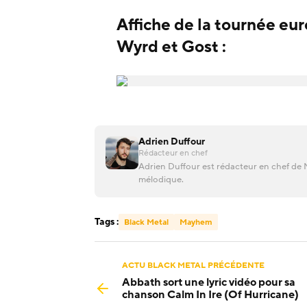
Affiche de la tournée e
Wyrd et Gost :
Adrien Duffour
Rédacteur en chef
Adrien Duffour est rédacteur en chef de M
mélodique.
Tags :
Black Metal
Mayhem
ACTU BLACK METAL PRÉCÉDENTE
Abbath sort une lyric vidéo pour sa
chanson Calm In Ire (Of Hurricane)