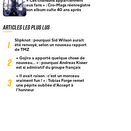
« Ces chansons appartiennent
aux fans » : Cro-Mags réenregistre
son album culte 40 ans après
Articles les plus lus
Slipknot : pourquoi Sid Wilson aurait
1
été renvoyé, selon un nouveau rapport
de TMZ
« Gojira a apporté quelque chose de
2
nouveau… » : pourquoi Andreas Kisser
est si admiratif du groupe français
« Il avait raison : c’est un morceau
3
vraiment fun ! » : Tobias Forge remet
une pépite oubliée d’Accept à
l’honneur