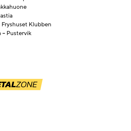
Pakkahuone
vastia
– Fryshuset Klubben
 – Pustervik