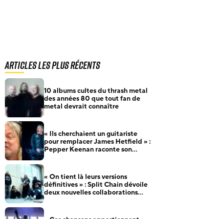
Articles les plus récents
10 albums cultes du thrash metal
des années 80 que tout fan de
metal devrait connaître
« Ils cherchaient un guitariste
pour remplacer James Hetfield » :
Pepper Keenan raconte son
audition pour Metallica
« On tient là leurs versions
définitives » : Split Chain dévoile
deux nouvelles collaborations
pour motionblur [DELUXE]