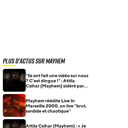
Plus d'actus sur Mayhem
“Ils ont fait une vidéo sur nous
? C’est dingue !” : Attila
Csihar (Mayhem) sidéré par
Metallica
Mayhem réédite Live In
Marseille 2000, un live “brut,
sordide et chaotique”
Attila Csihar (Mayhem) : « Je