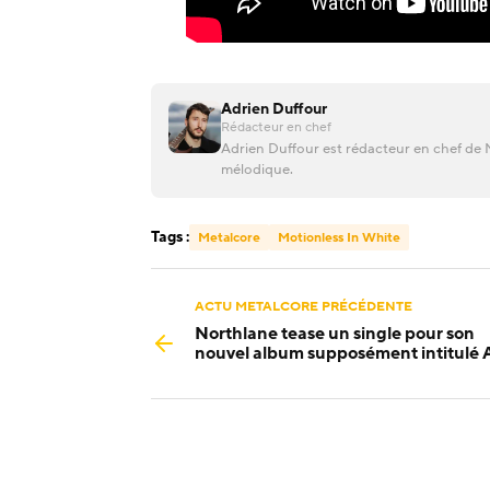
Adrien Duffour
Rédacteur en chef
Adrien Duffour est rédacteur en chef de M
mélodique.
Tags :
Metalcore
Motionless In White
ACTU METALCORE PRÉCÉDENTE
Northlane tease un single pour son
nouvel album supposément intitulé 