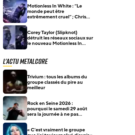
Motionless In White : “Le
monde peut être
extrêmement cruel” ; Chris
Motionless se livre sur le
nouvel album
Corey Taylor (Slipknot)
détruit les réseaux sociaux sur
le nouveau Motionless In
White, Playing God
L'actu Metalcore
Trivium : tous les albums du
groupe classés du pire au
meilleur
Rock en Seine 2026 :
pourquoi le samedi 29 août
sera la journée à ne pas
manquer pour les fans de
rock et de metal
« C’est vraiment le groupe