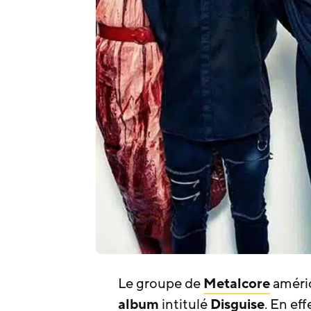
Le groupe de
Metalcore
améri
album
intitulé
Disguise
. En eff