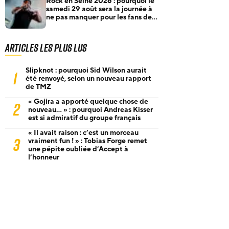
Rock en Seine 2026 : pourquoi le
samedi 29 août sera la journée à
ne pas manquer pour les fans de
rock et de metal
Articles les plus lus
Slipknot : pourquoi Sid Wilson aurait
1
été renvoyé, selon un nouveau rapport
de TMZ
« Gojira a apporté quelque chose de
2
nouveau… » : pourquoi Andreas Kisser
est si admiratif du groupe français
« Il avait raison : c’est un morceau
3
vraiment fun ! » : Tobias Forge remet
une pépite oubliée d’Accept à
l’honneur