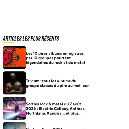
Articles les plus récents
Les 10 pires albums enregistrés
par 10 groupes pourtant
légendaires du rock et du metal
Trivium : tous les albums du
groupe classés du pire au meilleur
Sorties rock & metal du 7 août
2026 : Electric Callboy, Anthrax,
Northlane, Xandria… et plus
encore