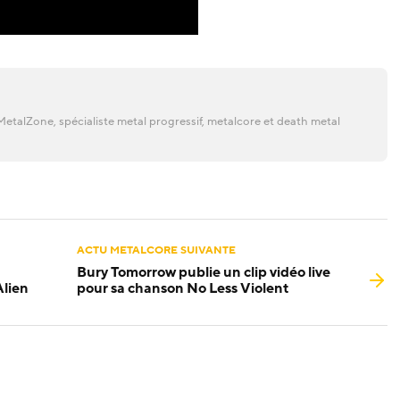
etalZone, spécialiste metal progressif, metalcore et death metal
ACTU METALCORE SUIVANTE
Bury Tomorrow publie un clip vidéo live
Alien
pour sa chanson No Less Violent