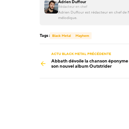
Adrien Duffour
Rédacteur en chef
Adrien Duffour est rédacteur en chef de M
mélodique.
Tags :
Black Metal
Mayhem
ACTU BLACK METAL PRÉCÉDENTE
Abbath dévoile la chanson éponyme
son nouvel album Outstrider