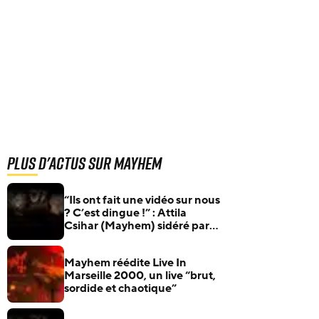
Plus d'actus sur Mayhem
“Ils ont fait une vidéo sur nous
? C’est dingue !” : Attila
Csihar (Mayhem) sidéré par
Metallica
Mayhem réédite Live In
Marseille 2000, un live “brut,
sordide et chaotique”