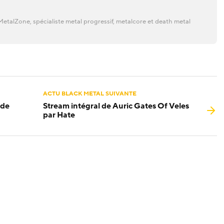
etalZone, spécialiste metal progressif, metalcore et death metal
ACTU BLACK METAL SUIVANTE
 de
Stream intégral de Auric Gates Of Veles
par Hate