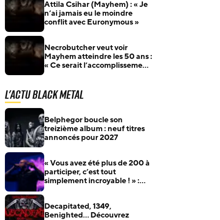
Attila Csihar (Mayhem) : « Je
n’ai jamais eu le moindre
conflit avec Euronymous »
Necrobutcher veut voir
Mayhem atteindre les 50 ans :
« Ce serait l’accomplissement
d’une vie »
L'actu Black Metal
Belphegor boucle son
treizième album : neuf titres
annoncés pour 2027
« Vous avez été plus de 200 à
participer, c’est tout
simplement incroyable ! » :
Benighted fera apparaître ses
fans sur son prochain album
Decapitated, 1349,
Benighted… Découvrez