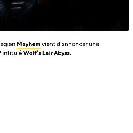
végien
Mayhem
vient d’annoncer une
P
intitulé
Wolf’s Lair Abyss
.