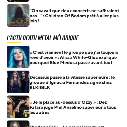
“On savait que deux concerts ne suffiraient
pas…” : Children Of Bodom prêt à aller plus
loin !
L'actu Death Metal Mélodique
« C’est vraiment le groupe que j’ai toujours
rêvé d’avoir » : Alissa White-Gluz explique
pourquoi Blue Medusa passe avant tout
Decessus passe à la vitesse supérieure : le
groupe d’Ignacia Fernández signe chez
BLKIIBLK
« Je le place au-dessus d’Ozzy » : Dez
Fafara juge Phil Anselmo supérieur à tous
les autres