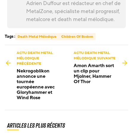
Adrien Duffour est rédacteur en chef de
MetalZone, spécialiste metal progressif,
metalcore et death metal mélodique.
Tags :
Death Metal Mélodique
Children Of Bodom
ACTU DEATH METAL
ACTU DEATH METAL
MÉLODIQUE
MÉLODIQUE SUIVANTE
PRÉCÉDENTE
Amon Amarth sort
Nekrogoblikon
un clip pour
annonce une
Mjolner, Hammer
tournée
Of Thor
européenne avec
Gloryhammer et
Wind Rose
Articles les plus récents