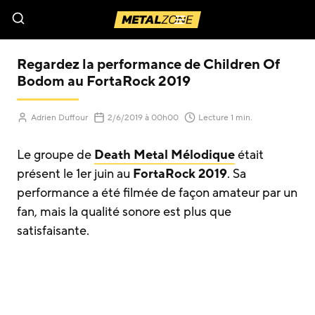
Menu
Regardez la performance de Children Of
Bodom au FortaRock 2019
(Mis à jour le
)
Adrien Duffour
2/6/2019
à 00h00
Lecture 1 min.
Le groupe de
Death Metal Mélodique
était
présent le 1er juin au
FortaRock 2019
. Sa
performance a été filmée de façon amateur par un
fan, mais la qualité sonore est plus que
satisfaisante.