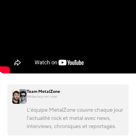
Team MetalZone
Rédacteur en chef
L’équipe MetalZone couvre chaque jour
l’actualité rock et metal avec news,
interviews, chroniques et reportages.