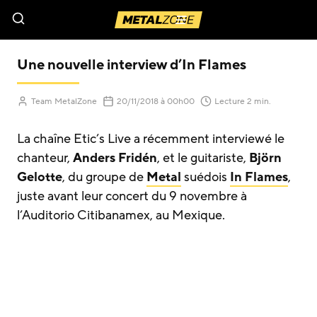
Menu
Une nouvelle interview d’In Flames
(Mis à jour le
)
Team MetalZone
20/11/2018
à 00h00
Lecture 2 min.
La chaîne Etic’s Live a récemment interviewé le
chanteur,
Anders Fridén
, et le guitariste,
Björn
Gelotte
, du groupe de
Metal
suédois
In Flames
,
juste avant leur concert du 9 novembre à
l’Auditorio Citibanamex, au Mexique.