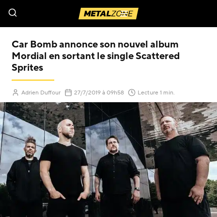
Menu
Car Bomb annonce son nouvel album
Mordial en sortant le single Scattered
Sprites
(Mis à jour le
)
Adrien Duffour
27/7/2019
à 09h58
Lecture 1 min.