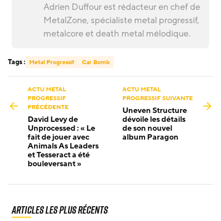
Adrien Duffour est rédacteur en chef de
MetalZone, spécialiste metal progressif,
metalcore et death metal mélodique.
Tags :
Metal Progressif
Car Bomb
ACTU METAL
ACTU METAL
PROGRESSIF
PROGRESSIF SUIVANTE
PRÉCÉDENTE
Uneven Structure
David Levy de
dévoile les détails
Unprocessed : « Le
de son nouvel
fait de jouer avec
album Paragon
Animals As Leaders
et Tesseract a été
bouleversant »
Articles les plus récents