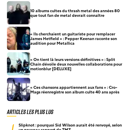
10 albums cultes du thrash metal des années 80
que tout fan de metal devrait connaître
« Ils cherchaient un guitariste pour remplacer
James Hetfield » : Pepper Keenan raconte son
audition pour Metallica
« On tient là leurs versions définitives » : Split
Chain dévoile deux nouvelles collaborations pour
motionblur [DELUXE]
« Ces chansons appartiennent aux fans » : Cro-
Mags réenregistre son album culte 40 ans après
Articles les plus lus
1
Slipknot : pourquoi Sid Wilson aurait été renvoyé, selon
un nouveau rapport de TMZ