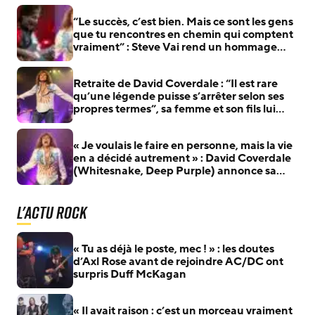
“Le succès, c’est bien. Mais ce sont les gens
que tu rencontres en chemin qui comptent
vraiment” : Steve Vai rend un hommage
appuyé à David Coverdale (Whitesnake),
parti à la retraite
Retraite de David Coverdale : “Il est rare
qu’une légende puisse s’arrêter selon ses
propres termes”, sa femme et son fils lui
rendent hommage
« Je voulais le faire en personne, mais la vie
en a décidé autrement » : David Coverdale
(Whitesnake, Deep Purple) annonce sa
retraite
L'actu Rock
« Tu as déjà le poste, mec ! » : les doutes
d’Axl Rose avant de rejoindre AC/DC ont
surpris Duff McKagan
« Il avait raison : c’est un morceau vraiment