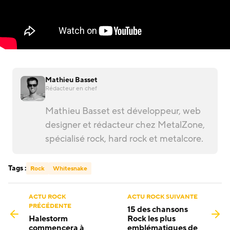
Mathieu Basset
Rédacteur en chef
Mathieu Basset est développeur, web
designer et rédacteur chez MetalZone,
spécialisé rock, hard rock et metalcore.
Tags :
Rock
Whitesnake
ACTU ROCK
ACTU ROCK SUIVANTE
PRÉCÉDENTE
15 des chansons
Halestorm
Rock les plus
commencera à
emblématiques de