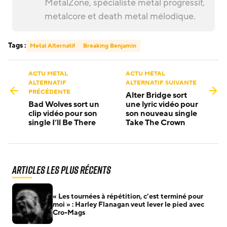
MetalZone, spécialiste metal progressif,
metalcore et death metal mélodique.
Tags :
Metal Alternatif
Breaking Benjamin
ACTU METAL
ACTU METAL
ALTERNATIF
ALTERNATIF SUIVANTE
PRÉCÉDENTE
Alter Bridge sort
Bad Wolves sort un
une lyric vidéo pour
clip vidéo pour son
son nouveau single
single I’ll Be There
Take The Crown
Articles les plus récents
« Les tournées à répétition, c’est terminé pour
moi » : Harley Flanagan veut lever le pied avec
Cro-Mags