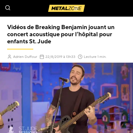
Menu
Vidéos de Breaking Benjamin jouant un
concert acoustique pour l’hôpital pour
enfants St. Jude
(Mis à jour le
)
Adrien Duffour
22/8/2019
à 13h33
Lecture 1 min.