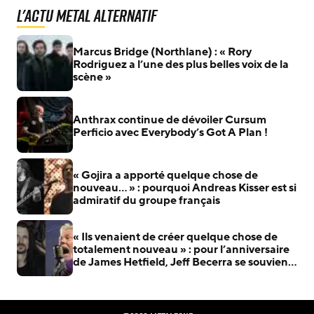
L'actu Metal Alternatif
Marcus Bridge (Northlane) : « Rory
Rodriguez a l’une des plus belles voix de la
scène »
Anthrax continue de dévoiler Cursum
Perficio avec Everybody’s Got A Plan !
« Gojira a apporté quelque chose de
nouveau… » : pourquoi Andreas Kisser est si
admiratif du groupe français
« Ils venaient de créer quelque chose de
totalement nouveau » : pour l’anniversaire
de James Hetfield, Jeff Becerra se souvient
du jour où il a compris que Metallica allait
changer le heavy metal