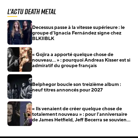
L'actu Death Metal
Decessus passe à la vitesse supérieure : le
groupe d’Ignacia Fernández signe chez
BLKIIBLK
« Gojira a apporté quelque chose de
nouveau… » : pourquoi Andreas Kisser est si
admiratif du groupe français
Belphegor boucle son treizième album :
neuf titres annoncés pour 2027
« Ils venaient de créer quelque chose de
totalement nouveau » : pour l’anniversaire
de James Hetfield, Jeff Becerra se souvient
du jour où il a compris que Metallica allait
changer le heavy metal