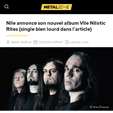
Menu
Nile annonce son nouvel album Vile Nilotic
Rites (single bien lourd dans l’article)
(Mis à jour le
)
Adrien Duffour
7/9/2019
à 09h27
Lecture 1 min.
© Nile (Presse)