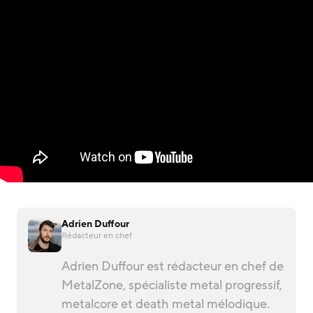
Adrien Duffour
Rédacteur en chef
Adrien Duffour est rédacteur en chef de
MetalZone, spécialiste metal progressif,
metalcore et death metal mélodique.