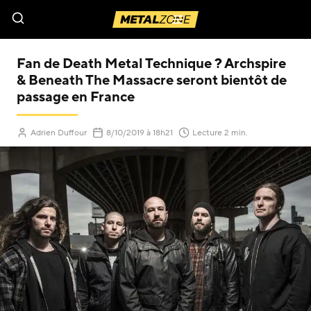
Menu
Fan de Death Metal Technique ? Archspire
& Beneath The Massacre seront bientôt de
passage en France
(Mis à jour le
)
Adrien Duffour
8/10/2019
à 18h21
Lecture 2 min.