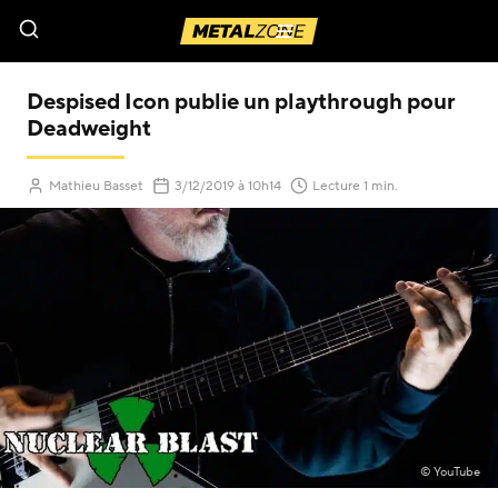
Menu
Despised Icon publie un playthrough pour
Deadweight
(Mis à jour le
)
Mathieu Basset
3/12/2019
à 10h14
Lecture 1 min.
© YouTube