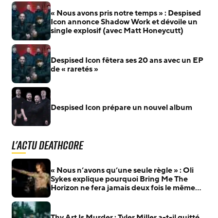
« Nous avons pris notre temps » : Despised
Icon annonce Shadow Work et dévoile un
single explosif (avec Matt Honeycutt)
Despised Icon fêtera ses 20 ans avec un EP
de « raretés »
Despised Icon prépare un nouvel album
L'actu Deathcore
« Nous n’avons qu’une seule règle » : Oli
Sykes explique pourquoi Bring Me The
Horizon ne fera jamais deux fois le même
album
Thy Art Is Murder : Tyler Miller a-t-il quitté