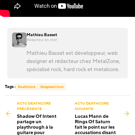
Mathieu Basset
Rédacteur en chef
Mathieu Basset est développeur, web
designer et rédacteur chez MetalZone,
spécialisé rock, hard rock et metalcore.
Tags :
Deathcore
Despised Icon
ACTU DEATHCORE
ACTU DEATHCORE
PRÉCÉDENTE
SUIVANTE
Shadow Of Intent
Lucas Mann de
partage un
Rings Of Saturn
playthrough à la
fait le point sur les
guitare pour
accusations disant